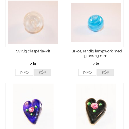
Svirlig glaspärla-Vit
Turkos, randig lampwork med
glans-13 mm
2 kr
2 kr
INFO
KÖP
INFO
KÖP