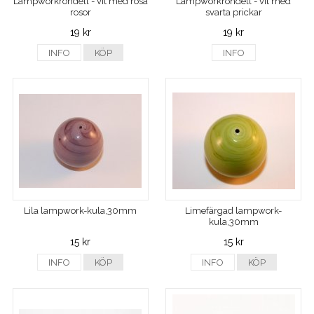
Lampworkrondell - vit med rosa
Lampworkrondell - vit med
rosor
svarta prickar
19 kr
19 kr
INFO
KÖP
INFO
Lila lampwork-kula,30mm
Limefärgad lampwork-
kula,30mm
15 kr
15 kr
INFO
KÖP
INFO
KÖP