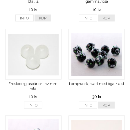
blålila
gammalrosa
10 kr
10 kr
INFO
KÖP
INFO
KÖP
Frostade glaspärlor - 12 mm,
Lampwork, svart med öga, 10 st
vita
10 kr
30 kr
INFO
INFO
KÖP