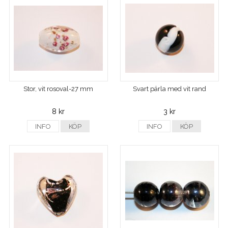
Stor, vit rosoval-27 mm
Svart pärla med vit rand
8 kr
3 kr
INFO
KÖP
INFO
KÖP