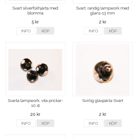
Svart silverfoilhjärta med
Svart, randig lampwork med
blomma
glans-13 mm
5 kr
2 kr
INFO
KÖP
INFO
KÖP
Svarta lampwork, vita prickar-
Svirlig glaspärla-Svart
10 st
20 kr
2 kr
INFO
KÖP
INFO
KÖP