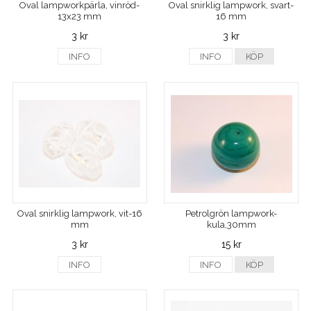
Oval lampworkpärla, vinröd-
Oval snirklig lampwork, svart-
13x23 mm
16 mm
3 kr
3 kr
INFO
INFO
KÖP
Oval snirklig lampwork, vit-16
Petrolgrön lampwork-
mm
kula,30mm
3 kr
15 kr
INFO
INFO
KÖP