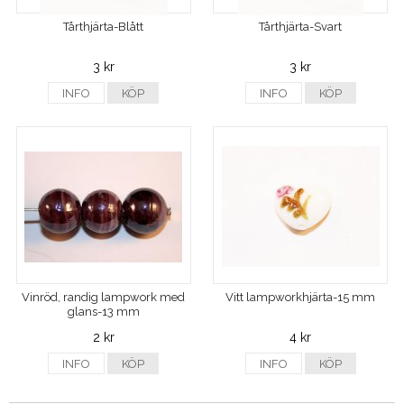
Tårthjärta-Blått
Tårthjärta-Svart
3 kr
3 kr
INFO
KÖP
INFO
KÖP
Vinröd, randig lampwork med
Vitt lampworkhjärta-15 mm
glans-13 mm
2 kr
4 kr
INFO
KÖP
INFO
KÖP