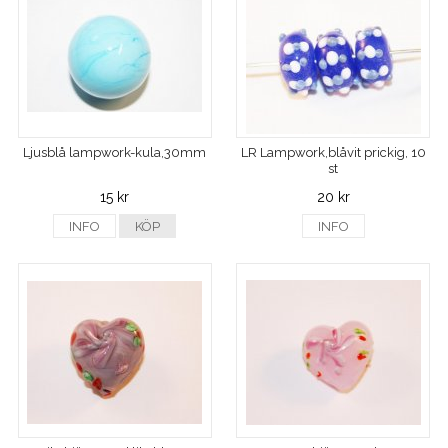
Ljusblå lampwork-kula,30mm
LR Lampwork,blåvit prickig, 10
st
15 kr
20 kr
INFO
KÖP
INFO