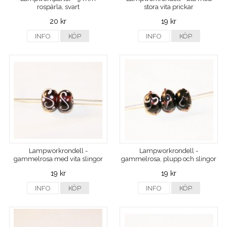
rospärla, svart
stora vita prickar
20 kr
19 kr
INFO
KÖP
INFO
KÖP
Lampworkrondell -
Lampworkrondell -
gammelrosa med vita slingor
gammelrosa, plupp och slingor
19 kr
19 kr
INFO
KÖP
INFO
KÖP