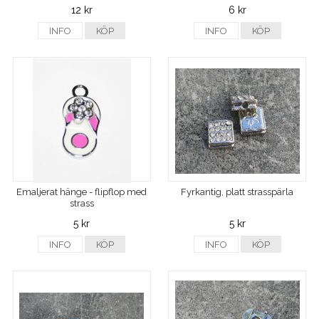
12 kr
6 kr
INFO
KÖP
INFO
KÖP
Emaljerat hänge - flipflop med
Fyrkantig, platt strasspärla
strass
5 kr
5 kr
INFO
KÖP
INFO
KÖP