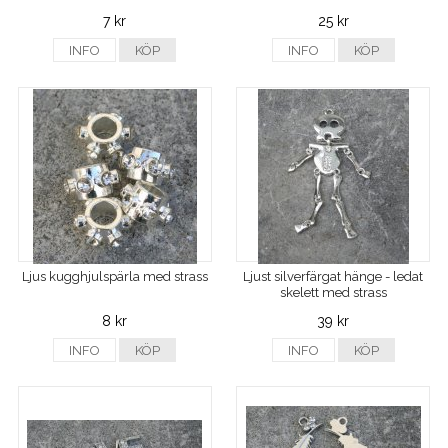
7 kr
25 kr
INFO
KÖP
INFO
KÖP
Ljus kugghjulspärla med strass
Ljust silverfärgat hänge - ledat
skelett med strass
8 kr
39 kr
INFO
KÖP
INFO
KÖP