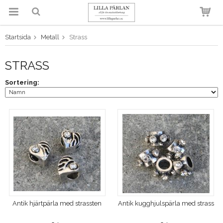
Startsida
Metall
Strass
Produkten har blivit tillagd i
varukorgen
STRASS
Sortering:
Antik hjärtpärla med strassten
Antik kugghjulspärla med strass