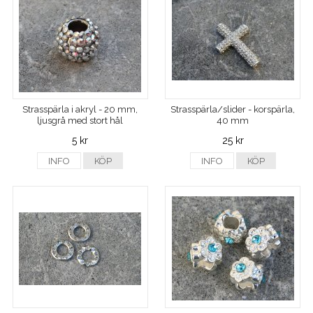
Strasspärla i akryl - 20 mm,
Strasspärla/slider - korspärla,
ljusgrå med stort hål
40 mm
5 kr
25 kr
INFO
KÖP
INFO
KÖP