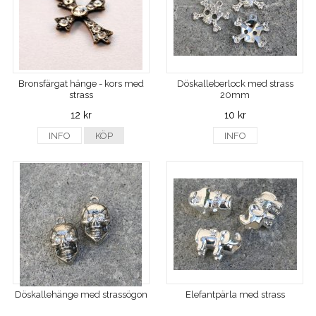
Bronsfärgat hänge - kors med
Döskalleberlock med strass
strass
20mm
12 kr
10 kr
INFO
KÖP
INFO
Döskallehänge med strassögon
Elefantpärla med strass