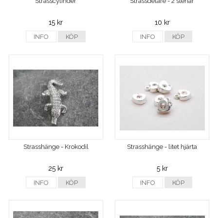
Strasscylinder
Strassdelare - 2 stenar
15 kr
10 kr
INFO
KÖP
INFO
KÖP
Strasshänge - Krokodil
Strasshänge - litet hjärta
25 kr
5 kr
INFO
KÖP
INFO
KÖP