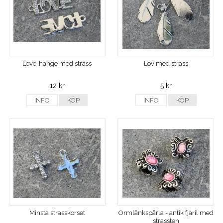
Love-hänge med strass
Löv med strass
12 kr
5 kr
INFO
KÖP
INFO
KÖP
Minsta strasskorset
Ormlänkspärla - antik fjäril med
strassten