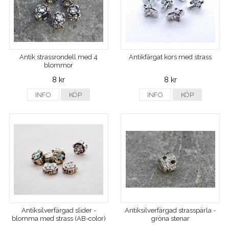
Antik strassrondell med 4
Antikfärgat kors med strass
blommor
8 kr
8 kr
INFO
KÖP
INFO
KÖP
Antiksilverfärgad slider -
Antiksilverfärgad strasspärla -
blomma med strass (AB-color)
gröna stenar