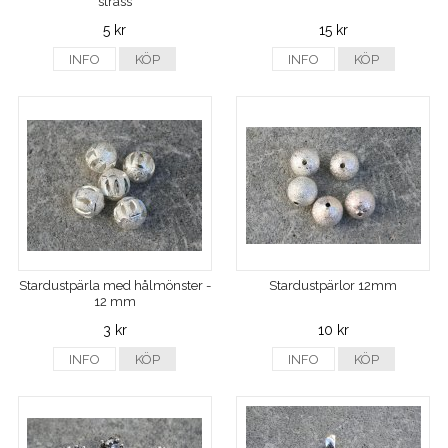
strass
5 kr
15 kr
INFO
KÖP
INFO
KÖP
Stardustpärla med hålmönster -
Stardustpärlor 12mm
12 mm
3 kr
10 kr
INFO
KÖP
INFO
KÖP