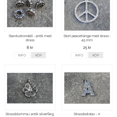
Stardustrondell - antik med
Stort peacehänge med strass -
strass
45 mm
8 kr
25 kr
INFO
KÖP
INFO
KÖP
Strassblomma i antik silverfärg,
Strassbokstav - A