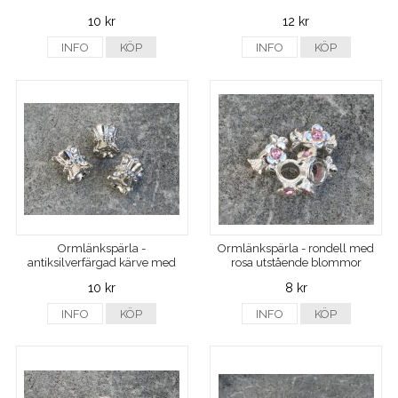
10 kr
12 kr
INFO
KÖP
INFO
KÖP
Ormlänkspärla -
Ormlänkspärla - rondell med
antiksilverfärgad kärve med
rosa utstående blommor
strass
10 kr
8 kr
INFO
KÖP
INFO
KÖP