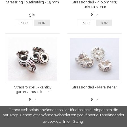
Strassring i platinafärg - 15 mm
Strassrondell - 4 blommor,
turkosa stenar
5 kr
8 kr
INFO
KÖP
INFO
KÖP
Strassrondell - kantig,
Strassrondell - klara stenar
gammalrosa stenar
8 kr
8 kr
INFO
INFO
Denna webbplats använder cookies för dina inställningar och din
varukorg. Genom att använda webbplatsen godkänner du användandet
av cookies.
Info
Stäng