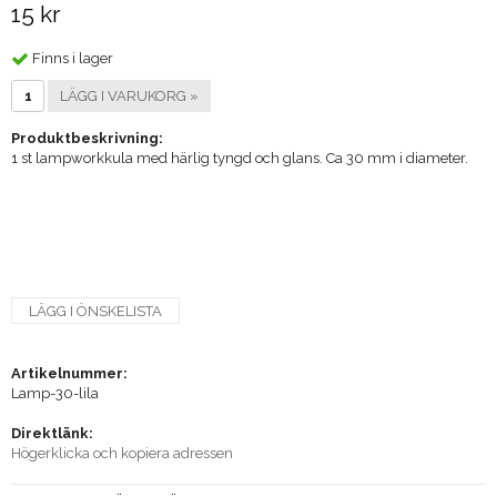
15 kr
Finns i lager
LÄGG I VARUKORG »
Produktbeskrivning:
1 st lampworkkula med härlig tyngd och glans. Ca 30 mm i diameter.
LÄGG I ÖNSKELISTA
Artikelnummer:
Lamp-30-lila
Direktlänk:
Högerklicka och kopiera adressen