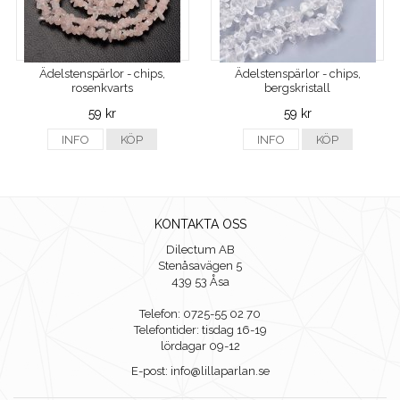
Ädelstenspärlor - chips,
Ädelstenspärlor - chips,
rosenkvarts
bergskristall
59 kr
59 kr
INFO
KÖP
INFO
KÖP
KONTAKTA OSS
Dilectum AB
Stenåsavägen 5
439 53 Åsa
Telefon: 0725-55 02 70
Telefontider: tisdag 16-19
lördagar 09-12
E-post: info@lillaparlan.se