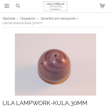
Startsida
Glaspärlor
Silverfoil och lampwork
Produkten har blivit tillagd i
Lila lampwork-kula,30mm
varukorgen
LILA LAMPWORK-KULA,30MM