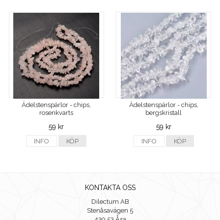
Ädelstenspärlor - chips,
Ädelstenspärlor - chips,
rosenkvarts
bergskristall
59 kr
59 kr
INFO
KÖP
INFO
KÖP
KONTAKTA OSS
Dilectum AB
Stenåsavägen 5
439 53 Åsa