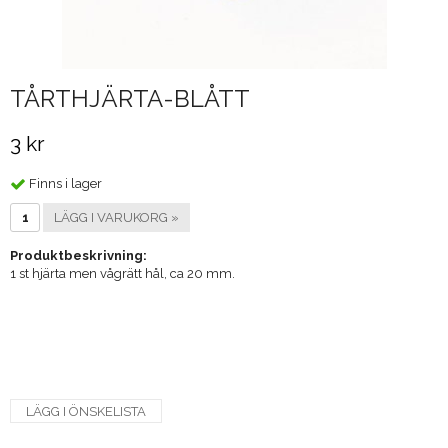
TÅRTHJÄRTA-BLÅTT
3 kr
Finns i lager
LÄGG I VARUKORG »
Produktbeskrivning:
1 st hjärta men vågrätt hål, ca 20 mm.
LÄGG I ÖNSKELISTA