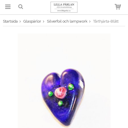
Startsida
Glaspärlor
Silverfoil och lampwork
Tårthjärta-Blått
Produkten har blivit tillagd i
varukorgen