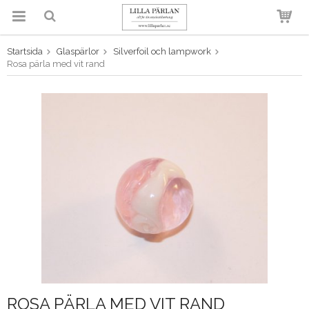
Startsida
Glaspärlor
Silverfoil och lampwork
Produkten har blivit tillagd i
Rosa pärla med vit rand
varukorgen
ROSA PÄRLA MED VIT RAND