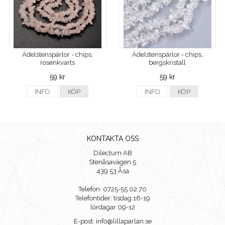
Ädelstenspärlor - chips,
Ädelstenspärlor - chips,
rosenkvarts
bergskristall
59 kr
59 kr
INFO
KÖP
INFO
KÖP
KONTAKTA OSS
Dilectum AB
Stenåsavägen 5
439 53 Åsa
Telefon: 0725-55 02 70
Telefontider: tisdag 16-19
lördagar 09-12
E-post: info@lillaparlan.se