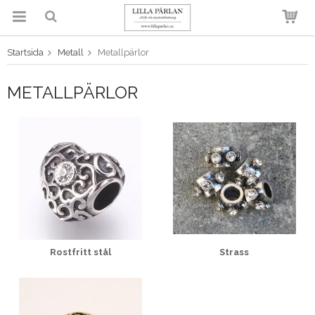
Startsida
Metall
Metallpärlor
Produkten har blivit tillagd i
varukorgen
METALLPÄRLOR
Rostfritt stål
Strass