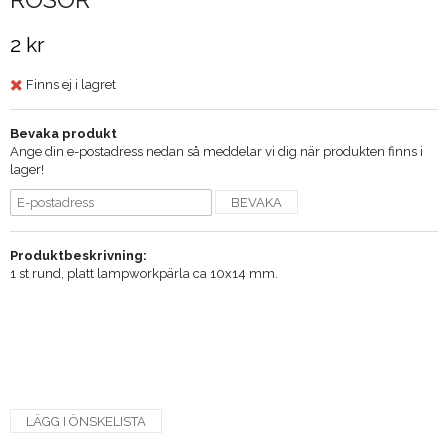
2 kr
Finns ej i lagret
Bevaka produkt
Ange din e-postadress nedan så meddelar vi dig när produkten finns i
lager!
BEVAKA
Produktbeskrivning:
1 st rund, platt lampworkpärla ca 10x14 mm.
LÄGG I ÖNSKELISTA