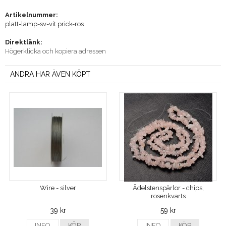
Artikelnummer:
platt-lamp-sv-vit prick-ros
Direktlänk:
Högerklicka och kopiera adressen
ANDRA HAR ÄVEN KÖPT
Wire - silver
Ädelstenspärlor - chips,
rosenkvarts
39 kr
59 kr
INFO
KÖP
INFO
KÖP