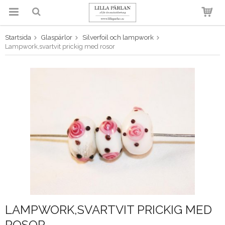
Startsida
Glaspärlor
Silverfoil och lampwork
Produkten har blivit tillagd i
Lampwork,svartvit prickig med rosor
varukorgen
LAMPWORK,SVARTVIT PRICKIG MED
ROSOR