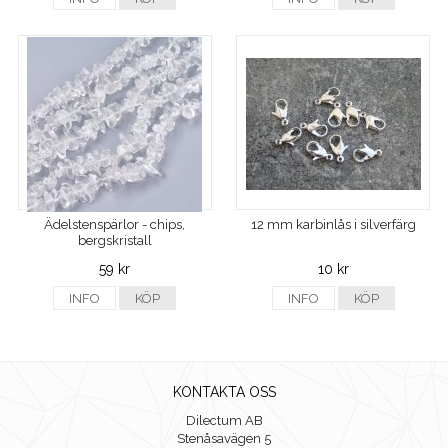
Ädelstenspärlor - chips,
12 mm karbinlås i silverfärg
bergskristall
59 kr
10 kr
INFO
KÖP
INFO
KÖP
KONTAKTA OSS
Dilectum AB
Stenåsavägen 5