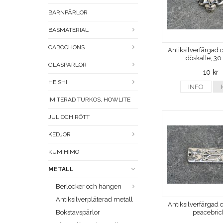
BARNPÄRLOR
BASMATERIAL
CABOCHONS
Antiksilverfärgad 
döskalle, 3
GLASPÄRLOR
10 kr
HEISHI
INFO
IMITERAD TURKOS, HOWLITE
JUL OCH RÖTT
KEDJOR
KUMIHIMO
METALL
Berlocker och hängen
Antiksilverpläterad metall
Antiksilverfärgad 
peacebric
Bokstavspärlor