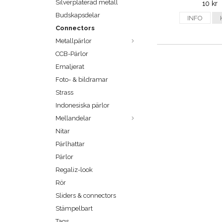
Silverpläterad metall
10 kr
Budskapsdelar
INFO
Connectors
Metallpärlor
CCB-Pärlor
Emaljerat
Foto- & bildramar
Strass
Indonesiska pärlor
Mellandelar
Nitar
Pärlhattar
Pärlor
Regaliz-look
Rör
Sliders & connectors
Stämpelbart
Tags