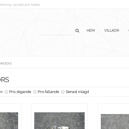
lverkning, pyssel och hobby
HEM
VILLKOR
ectors
RS
n
Pris stigande
Pris fallande
Senast inlagd