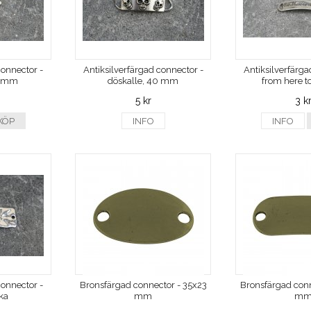
connector -
Antiksilverfärgad connector -
Antiksilverfärga
0 mm
döskalle, 40 mm
from here to
5 kr
3 k
KÖP
INFO
INFO
connector -
Bronsfärgad connector - 35x23
Bronsfärgad conn
ka
mm
m