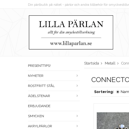
Din pärlbutik på nätet - pärlor och andra tillbehör för smyckestil
Startsida
Metall
Conn
PRESENTTIPS!
NYHETER
CONNECTO
ROSTFRITT STÅL
Sortering:
Nam
ÄDELSTENAR
ERBJUDANDE
SMYCKEN
AKRYLPÄRLOR