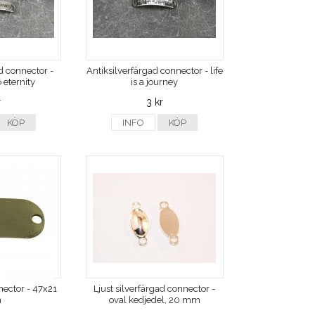
d connector -
Antiksilverfärgad connector - life
 eternity
is a journey
r
3 kr
KÖP
INFO
KÖP
ector - 47x21
Ljust silverfärgad connector -
m
oval kedjedel, 20 mm