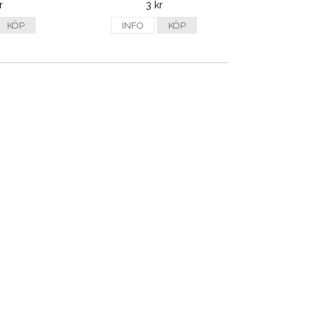
r
3 kr
KÖP
INFO
KÖP