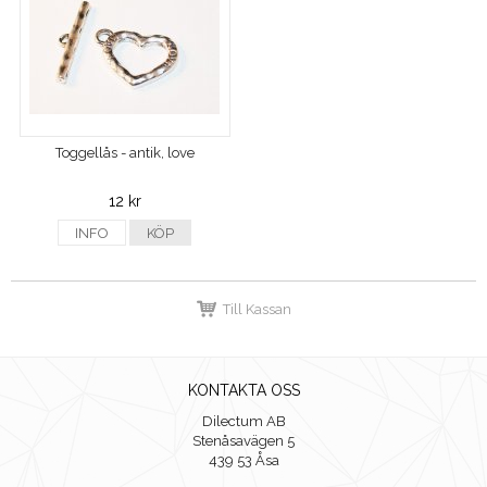
Toggellås - antik, love
12 kr
INFO
KÖP
Till Kassan
KONTAKTA OSS
Dilectum AB
Stenåsavägen 5
439 53 Åsa