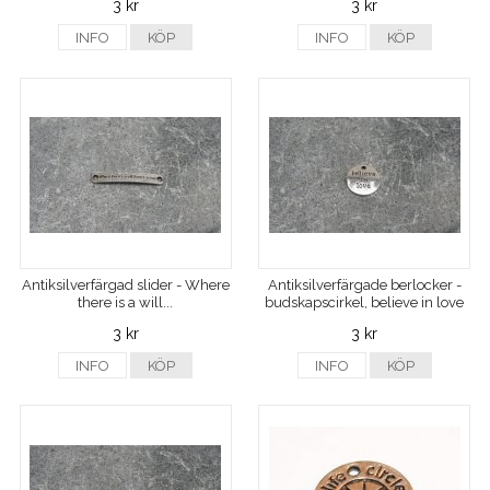
3 kr
3 kr
INFO
KÖP
INFO
KÖP
Antiksilverfärgad slider - Where
Antiksilverfärgade berlocker -
there is a will...
budskapscirkel, believe in love
3 kr
3 kr
INFO
KÖP
INFO
KÖP