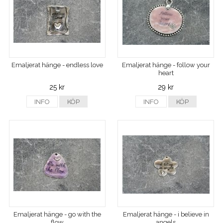
Emaljerat hänge - endless love
Emaljerat hänge - follow your
heart
25 kr
29 kr
INFO
KÖP
INFO
KÖP
Emaljerat hänge - go with the
Emaljerat hänge - i believe in
flow
angels