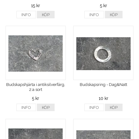
15 kr
5 kr
INFO
KÖP
INFO
KÖP
Budskapshjärta i antiksilverfärg,
Budskapsring - Dag&Natt
2:a sort
5 kr
10 kr
INFO
KÖP
INFO
KÖP