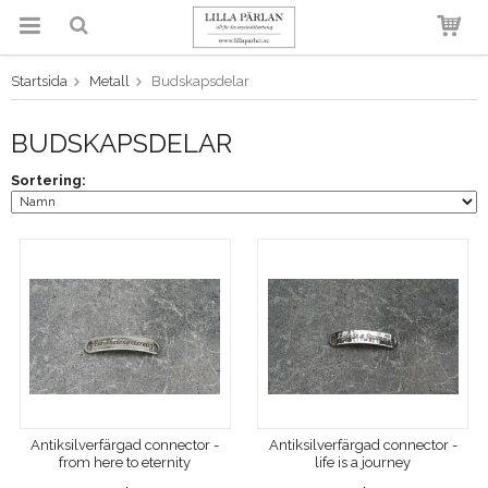
Startsida
Metall
Budskapsdelar
Produkten har blivit tillagd i
varukorgen
BUDSKAPSDELAR
Sortering:
Antiksilverfärgad connector -
Antiksilverfärgad connector -
from here to eternity
life is a journey