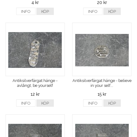
4 kr
20 kr
INFO
KÖP
INFO
KÖP
Antiksilverfärgat hänge -
Antiksilverfärgat hänge - believe
avlångt, be yourself
in your self...
12 kr
15 kr
INFO
KÖP
INFO
KÖP