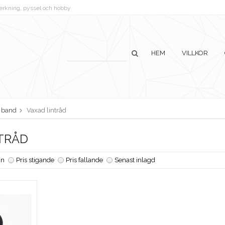
lverkning, pyssel och hobby
HEM
VILLKOR
h band
Vaxad lintråd
TRÅD
n
Pris stigande
Pris fallande
Senast inlagd