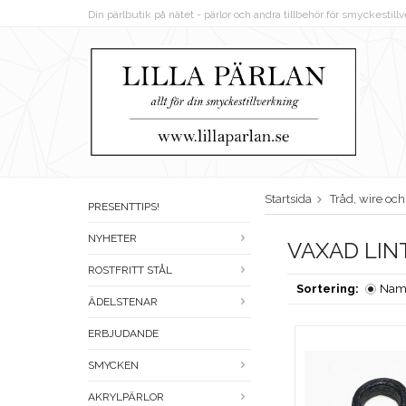
Din pärlbutik på nätet - pärlor och andra tillbehör för smyckestil
Startsida
Tråd, wire oc
PRESENTTIPS!
NYHETER
VAXAD LIN
ROSTFRITT STÅL
Sortering:
Nam
ÄDELSTENAR
ERBJUDANDE
SMYCKEN
AKRYLPÄRLOR