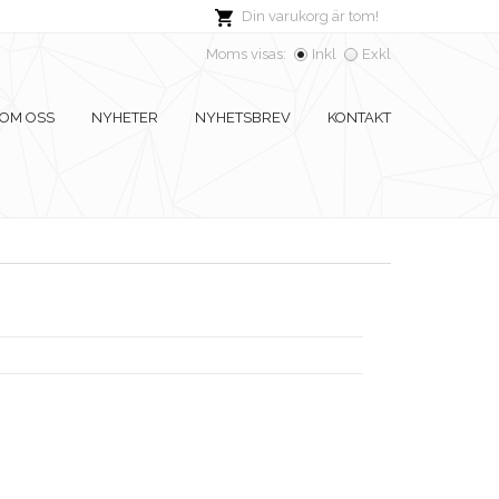
Din varukorg är tom!
Moms visas:
Inkl
Exkl
OM OSS
NYHETER
NYHETSBREV
KONTAKT