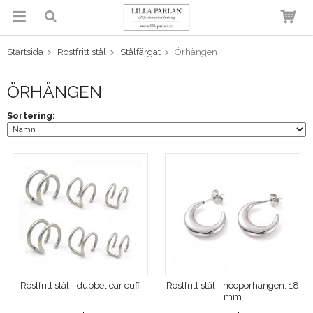
Startsida
Rostfritt stål
Stålfärgat
Örhängen
Produkten har blivit tillagd i
varukorgen
ÖRHÄNGEN
Sortering:
Rostfritt stål - dubbel ear cuff
Rostfritt stål - hoopörhängen, 18
mm