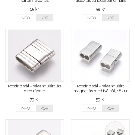
karbinhake/lås
fäste/lås till läderband, hake
15 kr
59 kr
INFO
KÖP
INFO
KÖP
Rostfritt stål - rektangulärt lås
Rostfritt stål - rektangulärt
med ränder
magnetlås med två hål, 18x11
mm
79 kr
59 kr
INFO
KÖP
INFO
KÖP