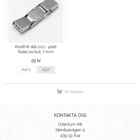
Rostfritt stål 201 - platt
fäste/avslut, 7 mm
29 kr
INFO
KÖP
Till Kassan
KONTAKTA OSS
Dilectum AB
Stenåsavägen 5
439 53 Åsa