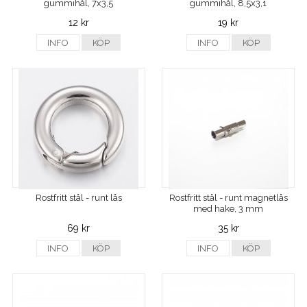
gummihål, 7x3,5
gummihål, 8,5x3,1
12 kr
19 kr
INFO
KÖP
INFO
KÖP
Rostfritt stål - runt lås
Rostfritt stål - runt magnetlås
med hake, 3 mm
69 kr
35 kr
INFO
KÖP
INFO
KÖP