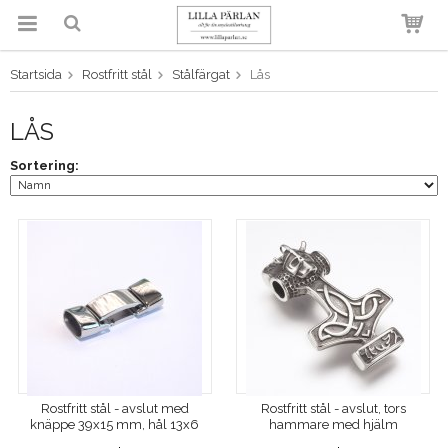
Startsida
Rostfritt stål
Stålfärgat
Lås
Produkten har blivit tillagd i
varukorgen
LÅS
Sortering:
Rostfritt stål - avslut med
Rostfritt stål - avslut, tors
knäppe 39x15 mm, hål 13x6
hammare med hjälm
mm