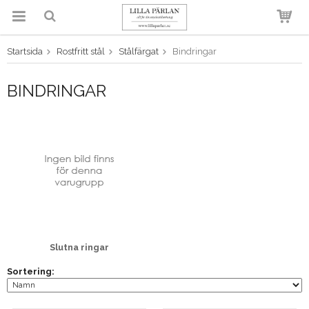
Startsida
Rostfritt stål
Stålfärgat
Bindringar
Produkten har blivit tillagd i
varukorgen
BINDRINGAR
Slutna ringar
Sortering: