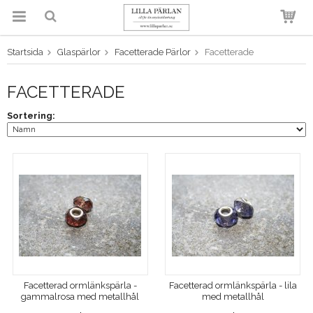
Startsida
Glaspärlor
Facetterade Pärlor
Facetterade
Produkten har blivit tillagd i
varukorgen
FACETTERADE
Sortering:
Facetterad ormlänkspärla -
Facetterad ormlänkspärla - lila
gammalrosa med metallhål
med metallhål