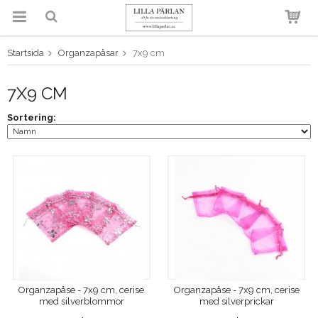
Startsida
Organzapåsar
7x9 cm
Produkten har blivit tillagd i
varukorgen
7X9 CM
Sortering:
Organzapåse - 7x9 cm, cerise
Organzapåse - 7x9 cm, cerise
med silverblommor
med silverprickar