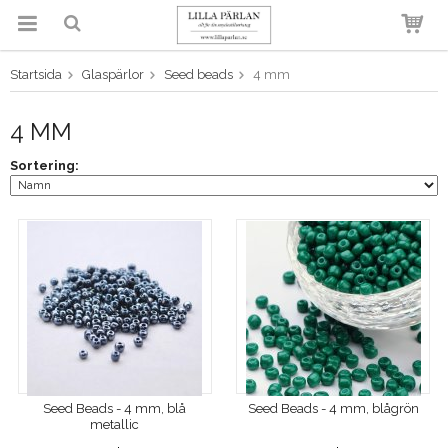
Startsida
Glaspärlor
Seed beads
4 mm
Produkten har blivit tillagd i
varukorgen
4 MM
Sortering:
Seed Beads - 4 mm, blå
Seed Beads - 4 mm, blågrön
metallic