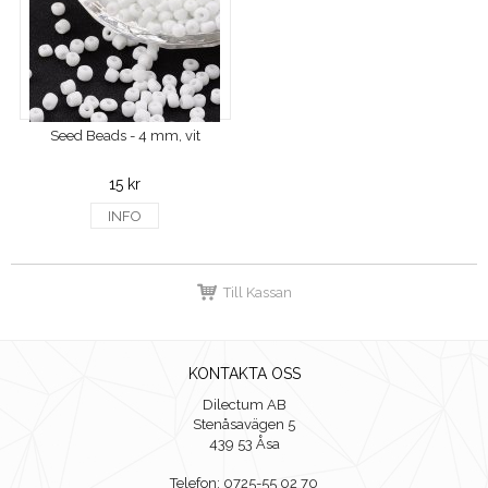
Seed Beads - 4 mm, vit
15 kr
INFO
Till Kassan
KONTAKTA OSS
Dilectum AB
Stenåsavägen 5
439 53 Åsa
Telefon: 0725-55 02 70