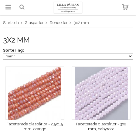
Startsida
Glaspärlor
Rondeller
3x2 mm
Produkten har blivit tillagd i
varukorgen
3X2 MM
Sortering:
Facetterade glaspärlor - 2,5x1,5
Facetterade glaspärlor - 3x2
mm, orange
mm, babyrosa