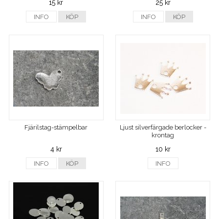
15 kr
25 kr
INFO
KÖP
INFO
KÖP
Fjärilstag-stämpelbar
Ljust silverfärgade berlocker -
krontag
4 kr
10 kr
INFO
KÖP
INFO