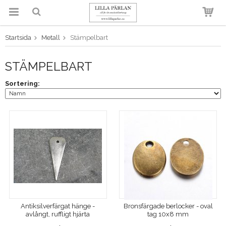
Startsida
Metall
Stämpelbart
Produkten har blivit tillagd i
varukorgen
STÄMPELBART
Sortering:
Antiksilverfärgat hänge -
Bronsfärgade berlocker - oval
avlångt, ruffligt hjärta
tag 10x8 mm