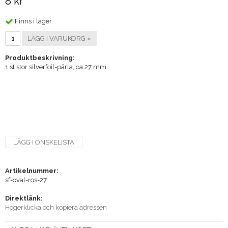
8 kr
Finns i lager
LÄGG I VARUKORG »
Produktbeskrivning:
1 st stor silverfoil-pärla, ca 27 mm.
LÄGG I ÖNSKELISTA
Artikelnummer:
sf-oval-ros-27
Direktlänk:
Högerklicka och kopiera adressen