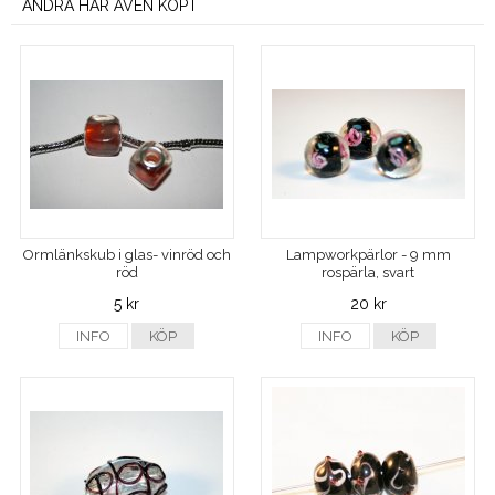
ANDRA HAR ÄVEN KÖPT
Ormlänkskub i glas- vinröd och
Lampworkpärlor - 9 mm
röd
rospärla, svart
5 kr
20 kr
INFO
KÖP
INFO
KÖP