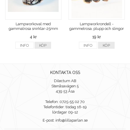
Lampworkoval med
Lampworkrondell -
gammalrosa snirklar-25mm
gammelrosa, plupp och slingor
4 kr
19 kr
INFO
KÖP
INFO
KÖP
KONTAKTA OSS
Dilectum AB
Stenåsavägen 5
439 53 Åsa
Telefon: 0725-55 02 70
Telefontider: tisdag 16-19
lördagar 09-12
E-post: info@lillaparlan.se