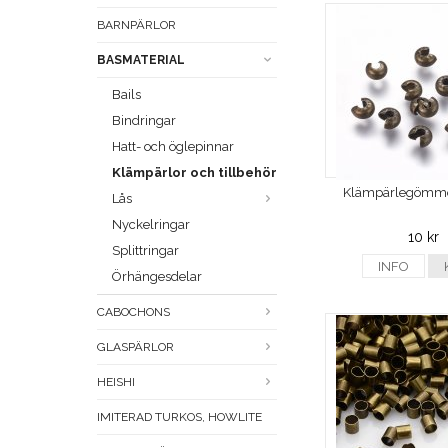
BARNPÄRLOR
BASMATERIAL
Bails
Bindringar
Hatt- och öglepinnar
Klämpärlor och tillbehör
Klämpärlegömmor
Lås
Nyckelringar
10 kr
Splittringar
INFO
Örhängesdelar
CABOCHONS
GLASPÄRLOR
HEISHI
IMITERAD TURKOS, HOWLITE