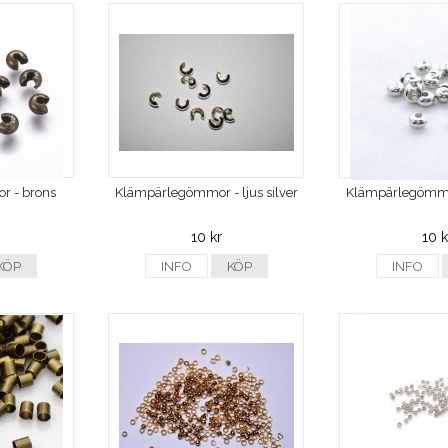
 - brons
Klämpärlegömmor - ljus silver
Klämpärlegömmo
10 kr
10 k
KÖP
INFO
KÖP
INFO