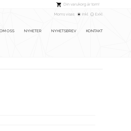
Din varukorg är tom!
Moms visas:
Inkl
Exkl
OM OSS
NYHETER
NYHETSBREV
KONTAKT