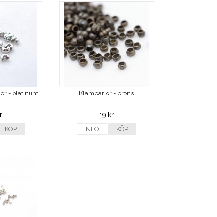
r - platinum
Klämpärlor - brons
r
19 kr
KÖP
INFO
KÖP