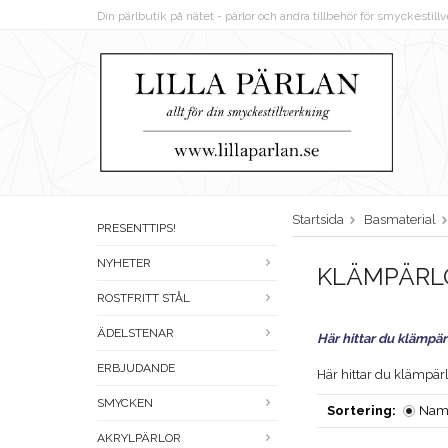
Din pärlbutik på nätet - pärlor och andra tillbehör för smyckestil
Startsida
Basmaterial
PRESENTTIPS!
NYHETER
KLÄMPÄRL
ROSTFRITT STÅL
ÄDELSTENAR
Här hittar du klämpärlo
ERBJUDANDE
Här hittar du klämpärlo
SMYCKEN
Sortering:
Nam
AKRYLPÄRLOR