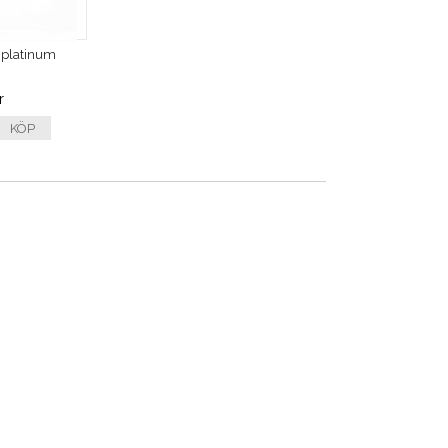
 platinum
r
KÖP