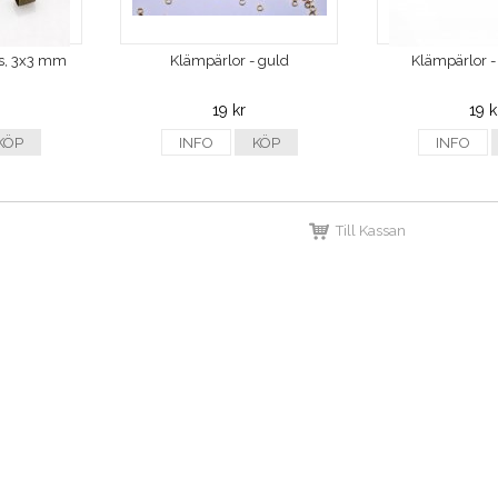
ns, 3x3 mm
Klämpärlor - guld
Klämpärlor -
19 kr
19 k
KÖP
INFO
KÖP
INFO
Till Kassan