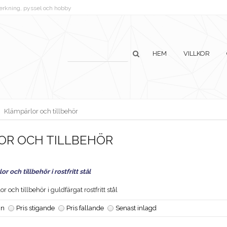
lverkning, pyssel och hobby
HEM
VILLKOR
Klämpärlor och tillbehör
OR OCH TILLBEHÖR
r och tillbehör i rostfritt stål
r och tillbehör i guldfärgat rostfritt stål
n
Pris stigande
Pris fallande
Senast inlagd