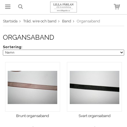
Startsida
Tråd, wire och band
Band
Organsaband
Produkten har blivit tillagd i
varukorgen
ORGANSABAND
Sortering:
Brunt organsaband
Svart organsaband