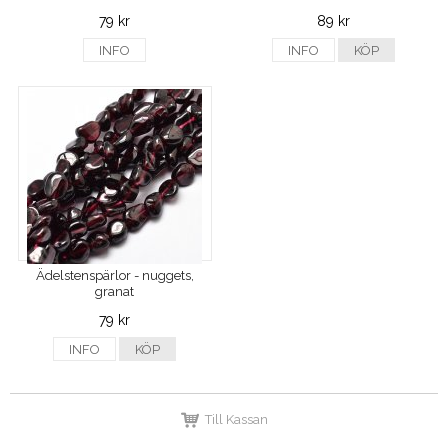
79 kr
89 kr
INFO
INFO
KÖP
Ädelstenspärlor - nuggets,
granat
79 kr
INFO
KÖP
Till Kassan