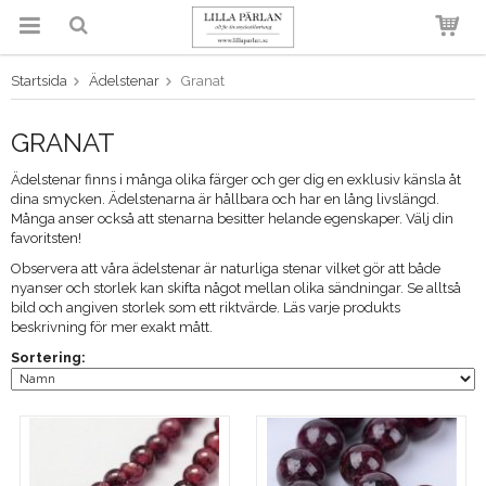
Startsida
Ädelstenar
Granat
Produkten har blivit tillagd i
varukorgen
GRANAT
Ädelstenar finns i många olika färger och ger dig en exklusiv känsla åt
dina smycken. Ädelstenarna är hållbara och har en lång livslängd.
Många anser också att stenarna besitter helande egenskaper. Välj din
favoritsten!
Observera att våra ädelstenar är naturliga stenar vilket gör att både
nyanser och storlek kan skifta något mellan olika sändningar. Se alltså
bild och angiven storlek som ett riktvärde. Läs varje produkts
beskrivning för mer exakt mått.
Sortering: