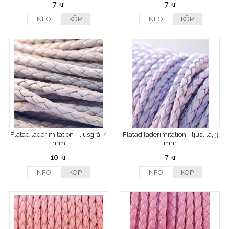
7 kr
7 kr
INFO
KÖP
INFO
KÖP
Flätad läderimitation - ljusgrå, 4
Flätad läderimitation - ljuslila, 3
mm
mm
10 kr
7 kr
INFO
KÖP
INFO
KÖP