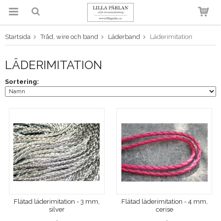
Startsida
Tråd, wire och band
Läderband
Läderimitation
Produkten har blivit tillagd i
varukorgen
LÄDERIMITATION
Sortering:
Flätad läderimitation - 3 mm,
Flätad läderimitation - 4 mm,
silver
cerise