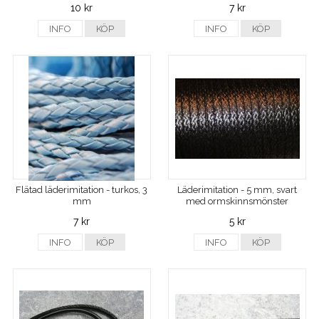
10 kr
7 kr
INFO
KÖP
INFO
KÖP
Flätad läderimitation - turkos, 3
Läderimitation - 5 mm, svart
mm
med ormskinnsmönster
7 kr
5 kr
INFO
KÖP
INFO
KÖP