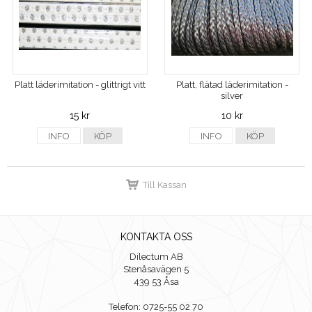
Platt läderimitation - glittrigt vitt
Platt, flätad läderimitation -
silver
15 kr
10 kr
INFO
KÖP
INFO
KÖP
Till Kassan
KONTAKTA OSS
Dilectum AB
Stenåsavägen 5
439 53 Åsa
Telefon: 0725-55 02 70