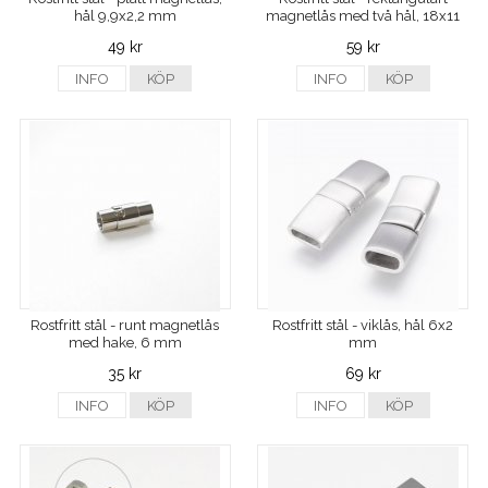
hål 9,9x2,2 mm
magnetlås med två hål, 18x11
mm
49 kr
59 kr
INFO
KÖP
INFO
KÖP
Rostfritt stål - runt magnetlås
Rostfritt stål - viklås, hål 6x2
med hake, 6 mm
mm
35 kr
69 kr
INFO
KÖP
INFO
KÖP