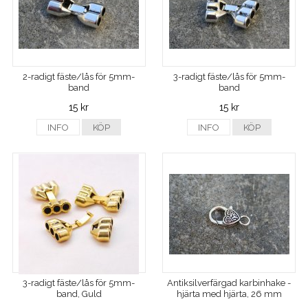
2-radigt fäste/lås för 5mm-
3-radigt fäste/lås för 5mm-
band
band
15 kr
15 kr
INFO
KÖP
INFO
KÖP
3-radigt fäste/lås för 5mm-
Antiksilverfärgad karbinhake -
band, Guld
hjärta med hjärta, 26 mm