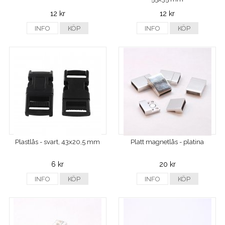
12 kr
12 kr
INFO
KÖP
INFO
KÖP
Plastlås - svart, 43x20,5 mm
Platt magnetlås - platina
6 kr
20 kr
INFO
KÖP
INFO
KÖP