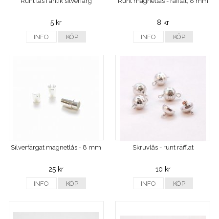
Runt lås i antik silverfärg
Runt magnetlås - räfflat, 8 mm
5 kr
8 kr
INFO
KÖP
INFO
KÖP
Silverfärgat magnetlås - 8 mm
Skruvlås - runt räfflat
25 kr
10 kr
INFO
KÖP
INFO
KÖP