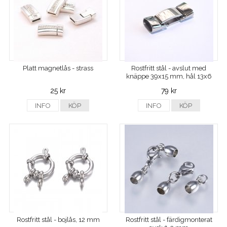
Platt magnetlås - strass
Rostfritt stål - avslut med
knäppe 39x15 mm, hål 13x6
mm
25 kr
79 kr
INFO
KÖP
INFO
KÖP
Rostfritt stål - bojlås, 12 mm
Rostfritt stål - färdigmonterat