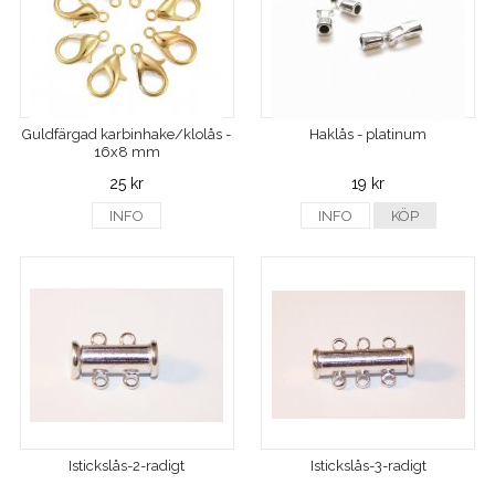
Guldfärgad karbinhake/klolås -
Haklås - platinum
16x8 mm
25 kr
19 kr
INFO
INFO
KÖP
Istickslås-2-radigt
Istickslås-3-radigt