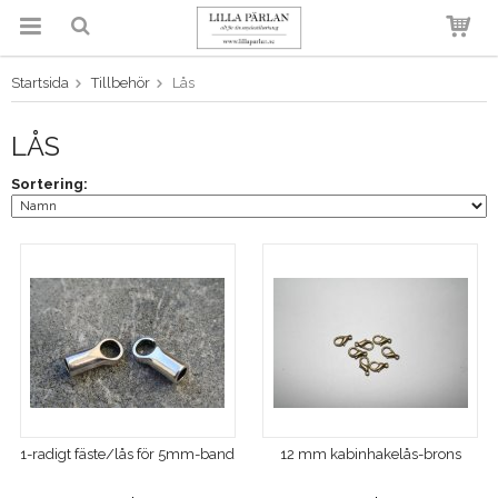
Startsida
Tillbehör
Lås
Produkten har blivit tillagd i
varukorgen
LÅS
Sortering:
1-radigt fäste/lås för 5mm-band
12 mm kabinhakelås-brons