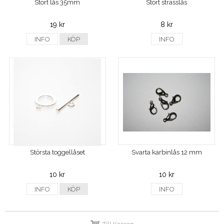
Stort lås 35mm
Stort strasslås
19 kr
8 kr
INFO
KÖP
INFO
Största toggellåset
Svarta karbinlås 12 mm
10 kr
10 kr
INFO
KÖP
INFO
Till Kassan