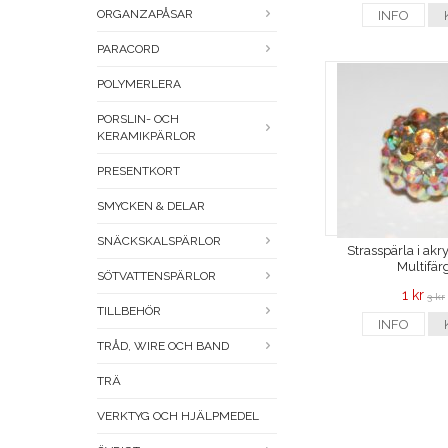
ORGANZAPÅSAR
INFO
PARACORD
POLYMERLERA
PORSLIN- OCH
KERAMIKPÄRLOR
PRESENTKORT
SMYCKEN & DELAR
SNÄCKSKALSPÄRLOR
Strasspärla i ak
Multifär
SÖTVATTENSPÄRLOR
1 kr
3 kr
TILLBEHÖR
INFO
TRÅD, WIRE OCH BAND
TRÄ
VERKTYG OCH HJÄLPMEDEL