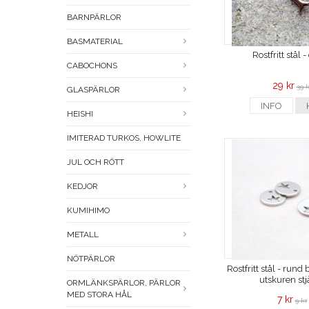
BARNPÄRLOR
BASMATERIAL
Rostfritt stål -
CABOCHONS
29 kr
39 k
GLASPÄRLOR
INFO
HEISHI
IMITERAD TURKOS, HOWLITE
JUL OCH RÖTT
KEDJOR
KUMIHIMO
METALL
NÖTPÄRLOR
Rostfritt stål - run
utskuren stj
ORMLÄNKSPÄRLOR, PÄRLOR
MED STORA HÅL
7 kr
9 kr