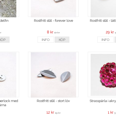
 delfin
Rostfritt stål - forever love
Rostfritt stål - lä
8 kr
29 kr
r
10 kr
3
KÖP
INFO
KÖP
INFO
d berlock med
Rostfritt stål - stort löv
Strasspärla i ak
ärna
12 kr
1 kr
19 kr
3