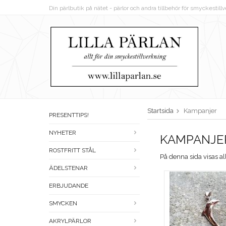
Din pärlbutik på nätet - pärlor och andra tillbehör för smyckestil
Startsida
Kampanjer
PRESENTTIPS!
NYHETER
KAMPANJE
ROSTFRITT STÅL
På denna sida visas al
ÄDELSTENAR
ERBJUDANDE
SMYCKEN
AKRYLPÄRLOR