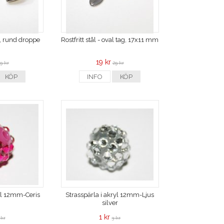
tt, rund droppe
Rostfritt stål - oval tag, 17x11 mm
19 kr
9 kr
29 kr
KÖP
INFO
KÖP
ryl 12mm-Ceris
Strasspärla i akryl 12mm-Ljus
silver
1 kr
 kr
3 kr