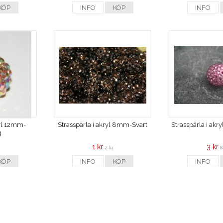
KÖP
INFO
KÖP
INFO
ryl 12mm-
Strasspärla i akryl 8mm-Svart
Strasspärla i ak
g
1 kr
3 kr
2 kr
8
KÖP
INFO
KÖP
INFO