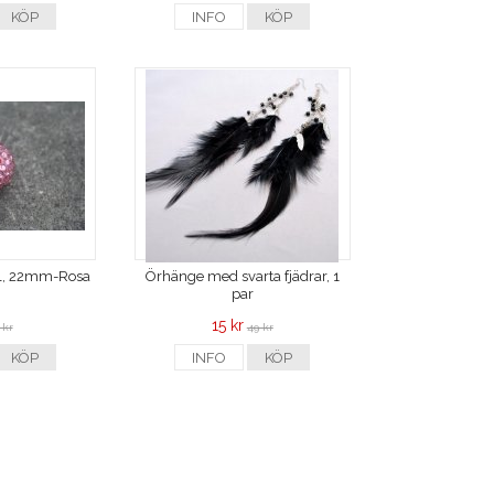
KÖP
INFO
KÖP
ryl, 22mm-Rosa
Örhänge med svarta fjädrar, 1
par
15 kr
 kr
49 kr
KÖP
INFO
KÖP