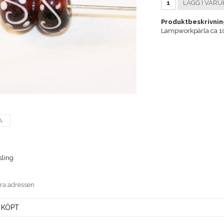
LÄGG I VARU
Produktbeskrivnin
Lampworkpärla ca 
A
sling
era adressen
 KÖPT