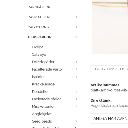
BARNPÄRLOR
BASMATERIAL
CABOCHONS
GLASPÄRLOR
Övriga
Cats eye
Drizzlepärlor
LÄGG I ÖNSKELIST
Facetterade Pärlor
Ispärlor
Krackelerade
Artikelnummer:
platt-lamp-g.rosa-vit-
Rondeller
Lackerade pärlor
Direktlänk:
Högerklicka och kopi
Mirakelpärlor
Änglakjolar
ANDRA HAR ÄVEN
Seed beads