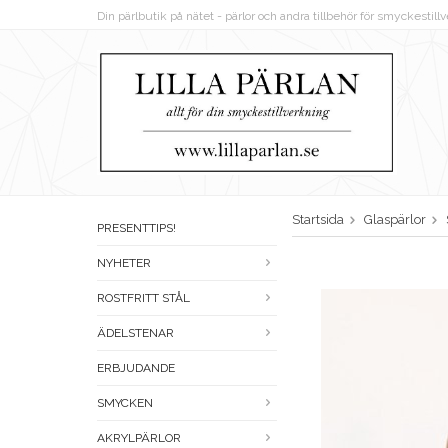
Din pärlbutik på nätet - pärlor och andra tillbehör för smyckestil
Startsida
Glaspärlor
PRESENTTIPS!
NYHETER
ROSTFRITT STÅL
ÄDELSTENAR
ERBJUDANDE
SMYCKEN
AKRYLPÄRLOR