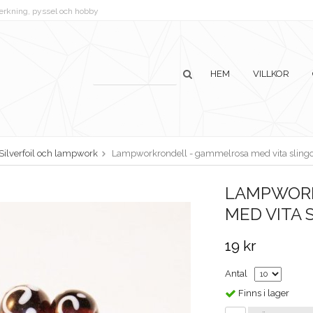
lverkning, pyssel och hobby
HEM
VILLKOR
Silverfoil och lampwork
Lampworkrondell - gammelrosa med vita sling
LAMPWORK
MED VITA 
19 kr
Antal
Finns i lager