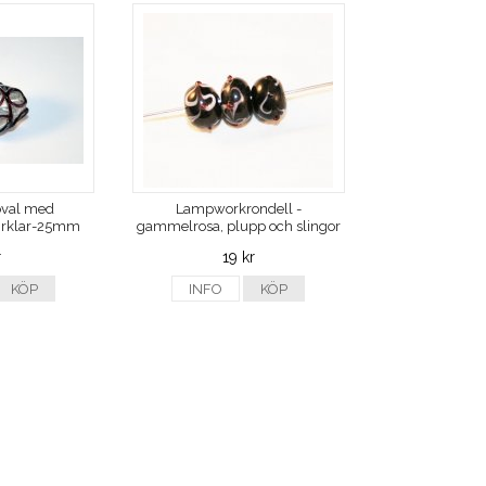
val med
Lampworkrondell -
irklar-25mm
gammelrosa, plupp och slingor
r
19 kr
KÖP
INFO
KÖP