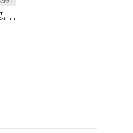
KORG »
g:
10x14 mm