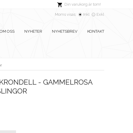
Din varukorg är tom!
Moms visas:
Inkl
Exkl
OM OSS
NYHETER
NYHETSBREV
KONTAKT
or
RONDELL - GAMMELROSA
SLINGOR