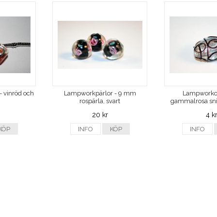
- vinröd och
Lampworkpärlor - 9 mm
Lampworko
rospärla, svart
gammalrosa sn
20 kr
4 k
KÖP
INFO
KÖP
INFO