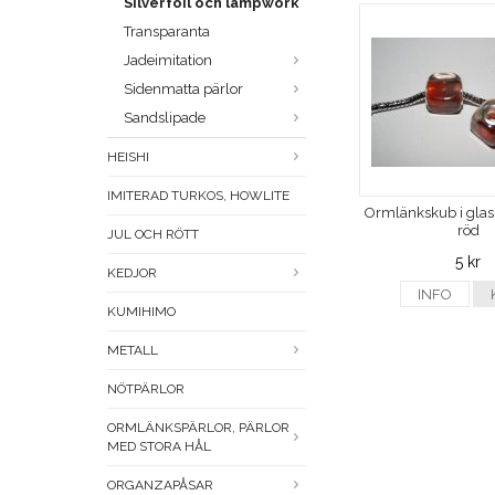
Silverfoil och lampwork
Transparanta
Jadeimitation
Sidenmatta pärlor
Sandslipade
HEISHI
IMITERAD TURKOS, HOWLITE
Ormlänkskub i glas
röd
JUL OCH RÖTT
5 kr
KEDJOR
INFO
KUMIHIMO
METALL
NÖTPÄRLOR
ORMLÄNKSPÄRLOR, PÄRLOR
MED STORA HÅL
ORGANZAPÅSAR