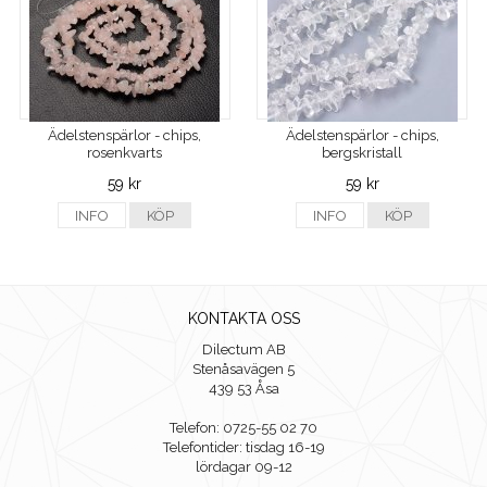
Ädelstenspärlor - chips,
Ädelstenspärlor - chips,
rosenkvarts
bergskristall
59 kr
59 kr
INFO
KÖP
INFO
KÖP
KONTAKTA OSS
Dilectum AB
Stenåsavägen 5
439 53 Åsa
Telefon: 0725-55 02 70
Telefontider: tisdag 16-19
lördagar 09-12