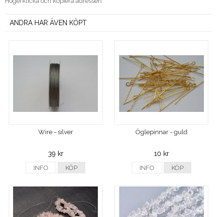
Högerklicka och kopiera adressen
ANDRA HAR ÄVEN KÖPT
Wire - silver
Öglepinnar - guld
39 kr
10 kr
INFO
KÖP
INFO
KÖP