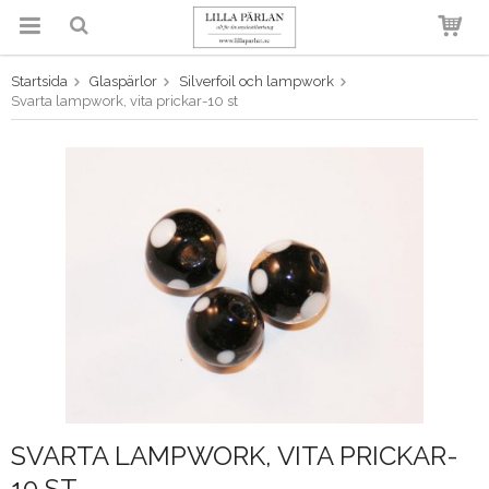
Startsida
Glaspärlor
Silverfoil och lampwork
Produkten har blivit tillagd i
Svarta lampwork, vita prickar-10 st
varukorgen
SVARTA LAMPWORK, VITA PRICKAR-
10 ST