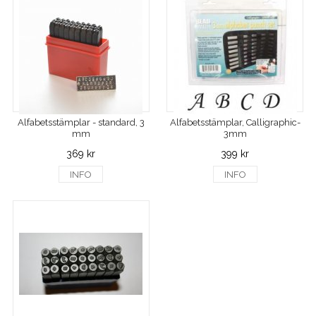
Alfabetsstämplar - standard, 3
Alfabetsstämplar, Calligraphic-
mm
3mm
369 kr
399 kr
INFO
INFO