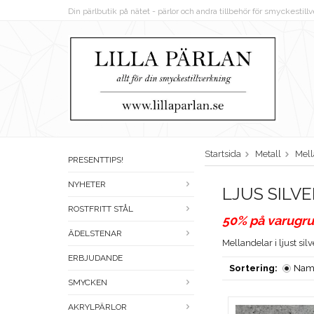
Din pärlbutik på nätet - pärlor och andra tillbehör för smyckestil
Startsida
Metall
Mell
PRESENTTIPS!
NYHETER
LJUS SILVE
ROSTFRITT STÅL
50% på varugru
ÄDELSTENAR
Mellandelar i ljust sil
ERBJUDANDE
Sortering:
Nam
SMYCKEN
AKRYLPÄRLOR