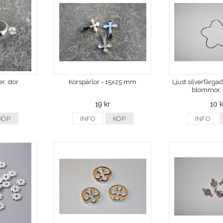
er, stor
Korspärlor - 15x25 mm
Ljust silverfärga
blommor,
19 kr
10 k
KÖP
INFO
KÖP
INFO