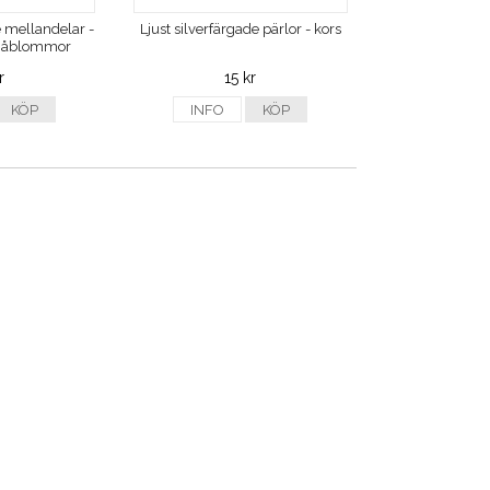
e mellandelar -
Ljust silverfärgade pärlor - kors
småblommor
r
15 kr
KÖP
INFO
KÖP