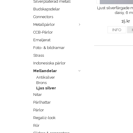
Silverpläterad metall
Ljust silverfärgade 
Budskapsdelar
daisy, 6 
Connectors
15 kr
Metallpärlor
INFO
CCB-Pärlor
Emaljerat
Foto- & bildramar
Strass
Indonesiska pärlor
Mellandelar
Antiksilver
Brons
Ljus silver
Nitar
Pärlhattar
Pärlor
Regaliz-look
Rör