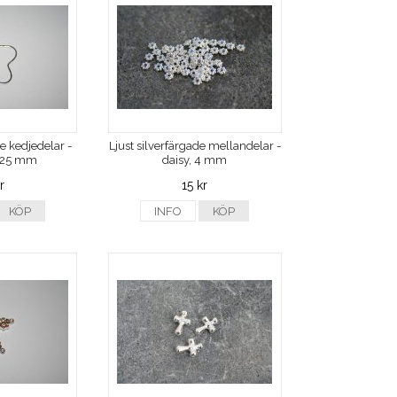
de kedjedelar -
Ljust silverfärgade mellandelar -
 25 mm
daisy, 4 mm
r
15 kr
KÖP
INFO
KÖP