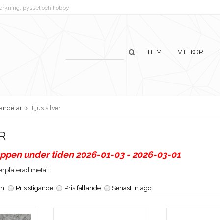
lverkning, pyssel och hobby
HEM
VILLKOR
andelar
Ljus silver
R
ppen under tiden 2026-01-03 - 2026-03-01
verpläterad metall
n
Pris stigande
Pris fallande
Senast inlagd