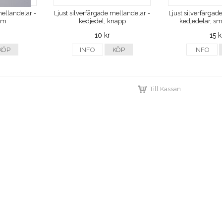
mellandelar -
Ljust silverfärgade mellandelar -
Ljust silverfärgad
mm
kedjedel, knapp
kedjedelar, 
10 kr
15 k
KÖP
INFO
KÖP
INFO
Till Kassan