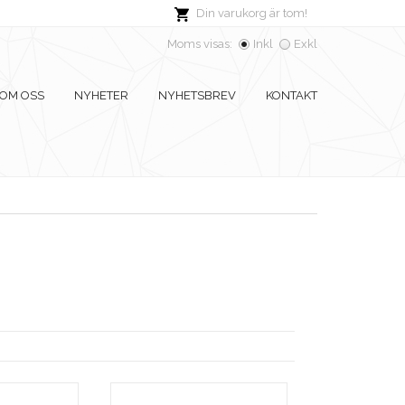
Din varukorg är tom!
Moms visas:
Inkl
Exkl
OM OSS
NYHETER
NYHETSBREV
KONTAKT