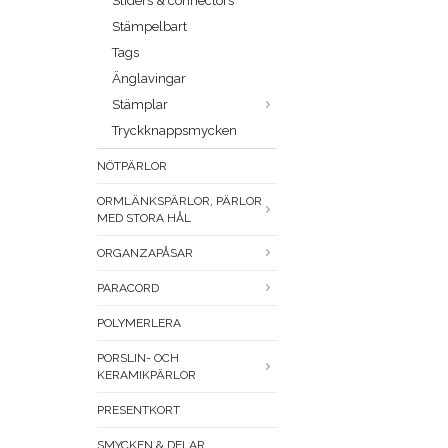
Sliders & connectors
Stämpelbart
Tags
Änglavingar
Stämplar
Tryckknappsmycken
NÖTPÄRLOR
ORMLÄNKSPÄRLOR, PÄRLOR
MED STORA HÅL
ORGANZAPÅSAR
PARACORD
POLYMERLERA
PORSLIN- OCH
KERAMIKPÄRLOR
PRESENTKORT
SMYCKEN & DELAR