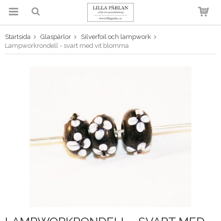
Startsida
Glaspärlor
Silverfoil och lampwork
Produkten har blivit tillagd i
Lampworkrondell - svart med vit blomma
varukorgen