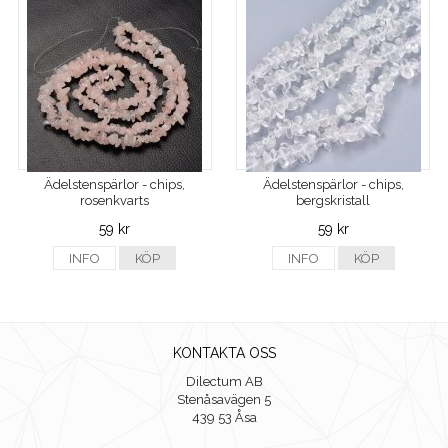
Ädelstenspärlor - chips,
Ädelstenspärlor - chips,
rosenkvarts
bergskristall
59 kr
59 kr
INFO
KÖP
INFO
KÖP
KONTAKTA OSS
Dilectum AB
Stenåsavägen 5
439 53 Åsa