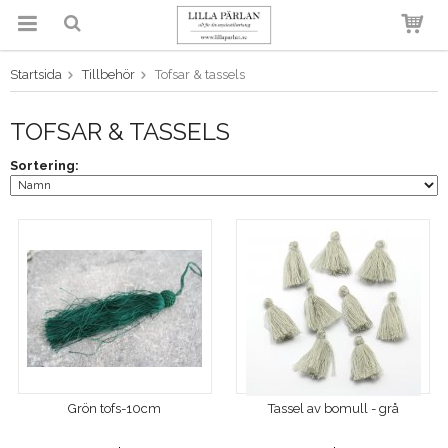
Startsida
Tillbehör
Tofsar & tassels
Produkten har blivit tillagd i
varukorgen
TOFSAR & TASSELS
Sortering:
Grön tofs-10cm
Tassel av bomull - grå