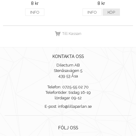
8 kr
8 kr
INFO
INFO
KÖP
Till Kassan
KONTAKTA OSS
Dilectum AB
Stenåsavägen 5
439 53 Åsa
Telefon: 0725-55 02 70
Telefontider: tisdag 16-19
lördagar 09-12
E-post: info@lillaparlan.se
FÖLJ OSS