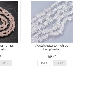
or - chips,
Ädelstenspärlor - chips,
arts
bergskristall
r
59 kr
KÖP
INFO
KÖP