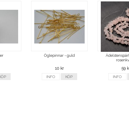
ver
Öglepinnar - guld
Ädelstenspärl
rosenkv
10 kr
59 k
KÖP
INFO
KÖP
INFO