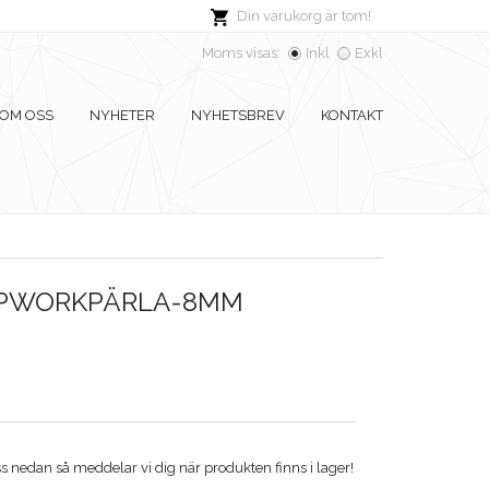
Din varukorg är tom!
Moms visas:
Inkl
Exkl
OM OSS
NYHETER
NYHETSBREV
KONTAKT
MPWORKPÄRLA-8MM
 nedan så meddelar vi dig när produkten finns i lager!