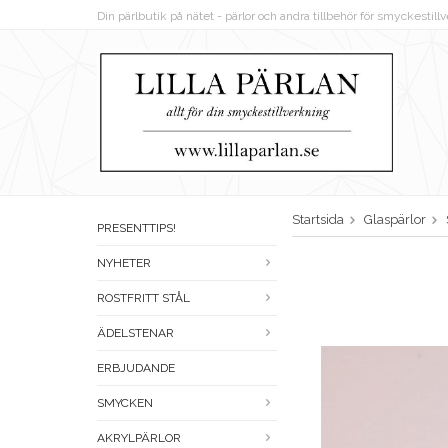
Din pärlbutik på nätet - pärlor och andra tillbehör för smyckestil
Startsida
Glaspärlor
PRESENTTIPS!
NYHETER
ROSTFRITT STÅL
ÄDELSTENAR
ERBJUDANDE
SMYCKEN
AKRYLPÄRLOR