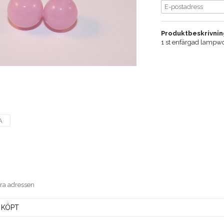
Produktbeskrivnin
1 st enfärgad lampw
A
era adressen
 KÖPT