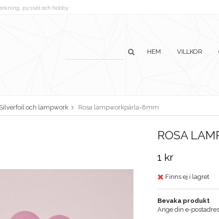
lverkning, pyssel och hobby
HEM
VILLKOR
Silverfoil och lampwork
Rosa lampworkpärla-8mm
ROSA LA
1 kr
Finns ej i lagret
Bevaka produkt
Ange din e-postadress