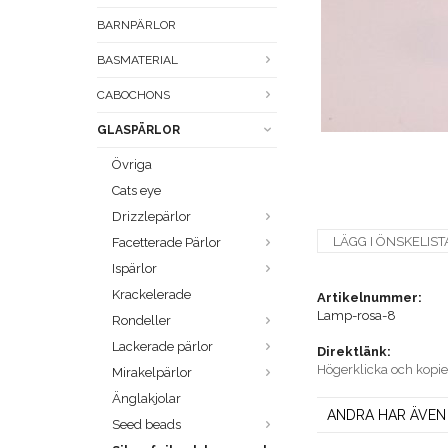
BARNPÄRLOR
BASMATERIAL
CABOCHONS
GLASPÄRLOR
Övriga
Cats eye
Drizzlepärlor
LÄGG I ÖNSKELIST
Facetterade Pärlor
Ispärlor
Krackelerade
Artikelnummer:
Lamp-rosa-8
Rondeller
Lackerade pärlor
Direktlänk:
Högerklicka och kopi
Mirakelpärlor
Änglakjolar
ANDRA HAR ÄVEN
Seed beads