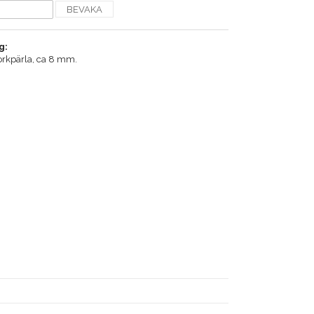
BEVAKA
g:
orkpärla, ca 8 mm.