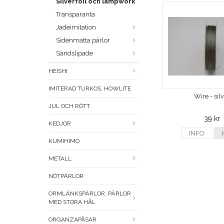
Silverfoil och lampwork
Transparanta
Jadeimitation
Sidenmatta pärlor
Sandslipade
HEISHI
IMITERAD TURKOS, HOWLITE
Wire - sil
JUL OCH RÖTT
39 kr
KEDJOR
INFO
KUMIHIMO
METALL
NÖTPÄRLOR
ORMLÄNKSPÄRLOR, PÄRLOR
MED STORA HÅL
ORGANZAPÅSAR