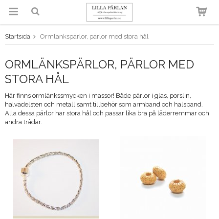
Startsida
Ormlänkspärlor, pärlor med stora hål
Produkten har blivit tillagd i
varukorgen
ORMLÄNKSPÄRLOR, PÄRLOR MED
STORA HÅL
Här finns ormlänkssmycken i massor! Både pärlor i glas, porslin,
halvädelsten och metall samt tillbehör som armband och halsband.
Alla dessa pärlor har stora hål och passar lika bra på läderremmar och
andra trådar.