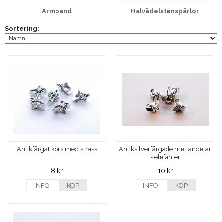
Armband
Halvädelstenspärlor
Sortering:
Antikfärgat kors med strass
Antiksilverfärgade mellandelar
- elefanter
8 kr
10 kr
INFO
KÖP
INFO
KÖP