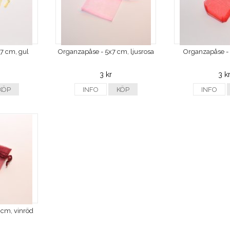
7 cm, gul
Organzapåse - 5x7 cm, ljusrosa
Organzapåse - 
3 kr
3 k
KÖP
INFO
KÖP
INFO
 cm, vinröd