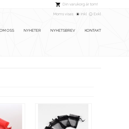
Din varukorg är tom!
Moms visas:
Inkl
Exkl
OM OSS
NYHETER
NYHETSBREV
KONTAKT