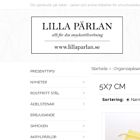
Din pärlbutik på nätet - pärlor och andra tillbehör för smyckestil
Startsida
Organzapåsa
PRESENTTIPS!
NYHETER
5X7 CM
ROSTFRITT STÅL
Sortering:
Nam
ÄDELSTENAR
ERBJUDANDE
SMYCKEN
AKRYLPÄRLOR