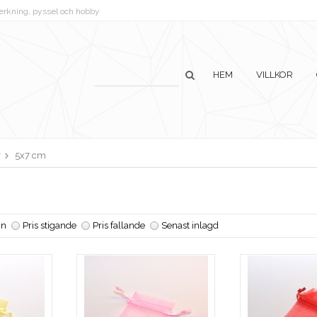
lverkning, pyssel och hobby
HEM
VILLKOR
r
5x7 cm
n
Pris stigande
Pris fallande
Senast inlagd