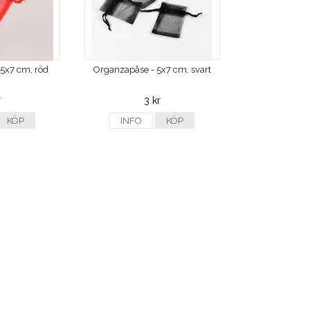
5x7 cm, röd
Organzapåse - 5x7 cm, svart
r
3 kr
KÖP
INFO
KÖP