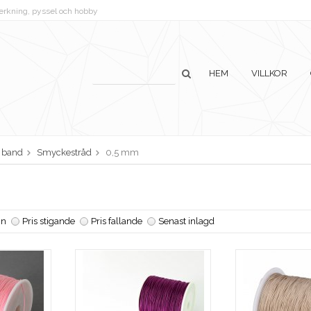
lverkning, pyssel och hobby
HEM
VILLKOR
h band
Smyckestråd
0,5 mm
n
Pris stigande
Pris fallande
Senast inlagd