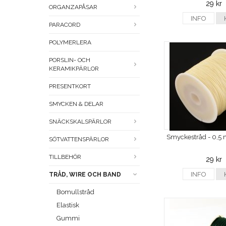
29 kr
ORGANZAPÅSAR
INFO
PARACORD
POLYMERLERA
PORSLIN- OCH
KERAMIKPÄRLOR
PRESENTKORT
SMYCKEN & DELAR
SNÄCKSKALSPÄRLOR
Smyckestråd - 0,5 
SÖTVATTENSPÄRLOR
TILLBEHÖR
29 kr
INFO
TRÅD, WIRE OCH BAND
Bomullstråd
Elastisk
Gummi