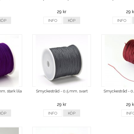
29 kr
29 k
KÖP
INFO
KÖP
INFO
, stark lila
Smyckestråd - 0,5 mm, svart
Smyckestråd - 0
29 kr
29 k
KÖP
INFO
KÖP
INF