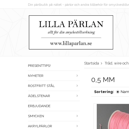
Din pärlbutik på nätet - pärlor och andra tillbehör för smyckestil
Startsida
Tråd, wire oc
PRESENTTIPS!
NYHETER
0,5 MM
ROSTFRITT STÅL
Sortering:
Nam
ÄDELSTENAR
ERBJUDANDE
SMYCKEN
AKRYLPÄRLOR