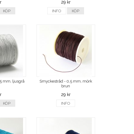
r
29 kr
KÖP
INFO
KÖP
5 mm, ljusgrå
Smyckestråd - 0,5 mm, mörk
brun
r
29 kr
KÖP
INFO