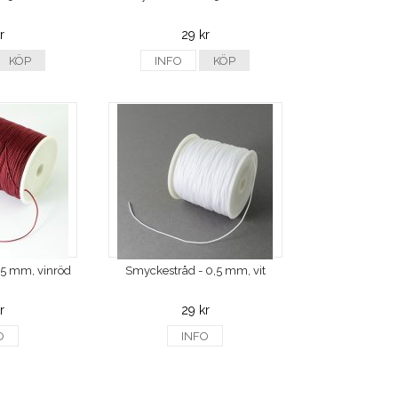
r
29 kr
KÖP
INFO
KÖP
,5 mm, vinröd
Smyckestråd - 0,5 mm, vit
r
29 kr
O
INFO