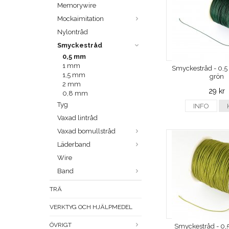
Memorywire
Mockaimitation
Nylontråd
Smyckestråd
0,5 mm
1 mm
Smyckestråd - 0,
1,5 mm
grön
2 mm
29 kr
0,8 mm
Tyg
INFO
Vaxad lintråd
Vaxad bomullstråd
Läderband
Wire
Band
TRÄ
VERKTYG OCH HJÄLPMEDEL
ÖVRIGT
Smyckestråd - 0,