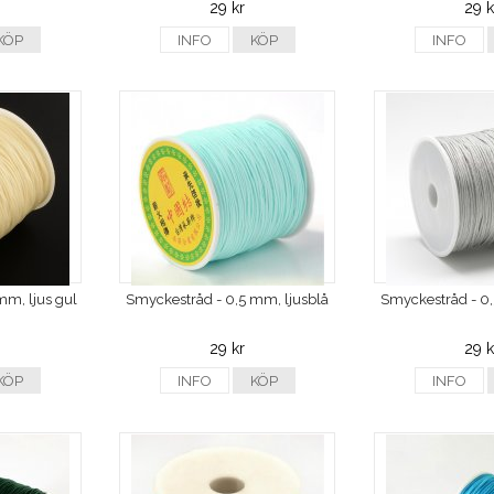
29 kr
29 k
KÖP
INFO
KÖP
INFO
mm, ljus gul
Smyckestråd - 0,5 mm, ljusblå
Smyckestråd - 0,
29 kr
29 k
KÖP
INFO
KÖP
INFO