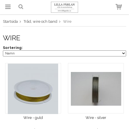
Startsida
Tråd, wire och band
Wire
Produkten har blivit tillagd i
varukorgen
WIRE
Sortering:
Wire - guld
Wire - silver