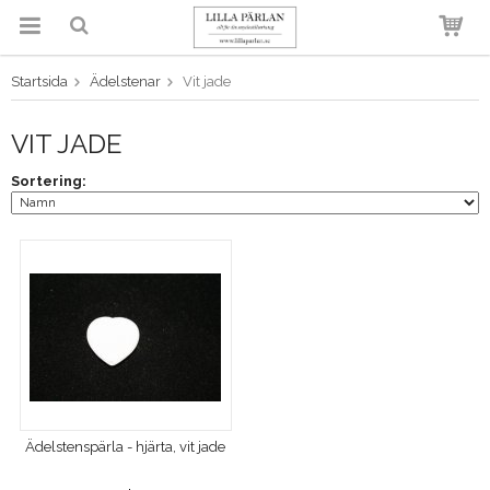
Startsida
Ädelstenar
Vit jade
Produkten har blivit tillagd i
varukorgen
VIT JADE
Sortering:
Ädelstenspärla - hjärta, vit jade