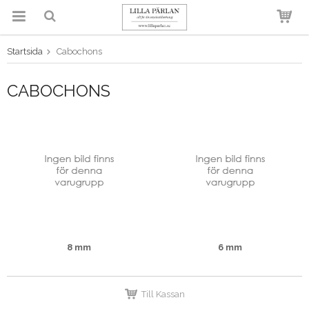
Startsida
Cabochons
Produkten har blivit tillagd i
varukorgen
CABOCHONS
8 mm
6 mm
Till Kassan