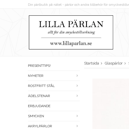
Din pärlbutik på nätet - pärlor och andra tillbehör för smyckestil
Startsida
Glaspärlor
PRESENTTIPS!
NYHETER
ROSTFRITT STÅL
ÄDELSTENAR
ERBJUDANDE
SMYCKEN
AKRYLPÄRLOR