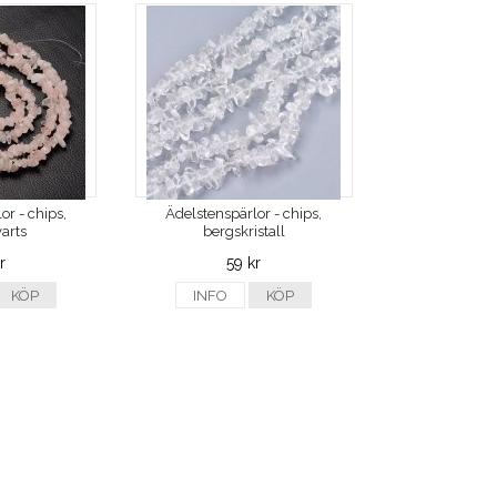
or - chips,
Ädelstenspärlor - chips,
arts
bergskristall
r
59 kr
KÖP
INFO
KÖP