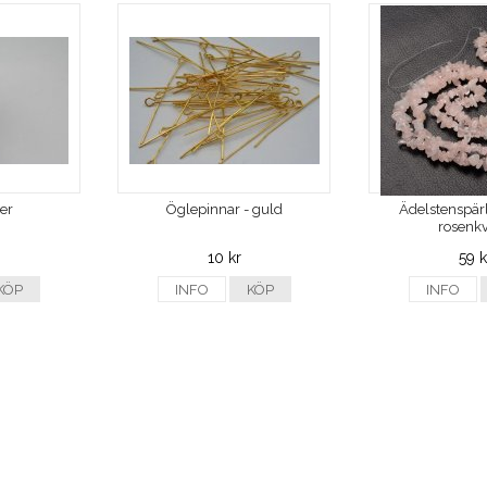
ver
Öglepinnar - guld
Ädelstenspärl
rosenkv
10 kr
59 k
KÖP
INFO
KÖP
INFO