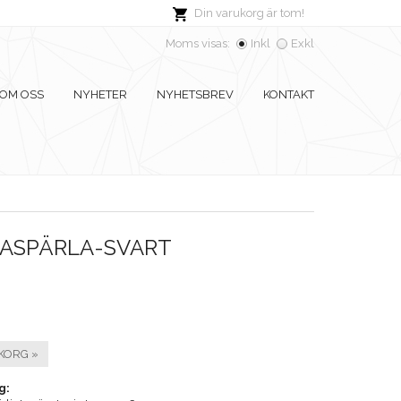
Din varukorg är tom!
Moms visas:
Inkl
Exkl
OM OSS
NYHETER
NYHETSBREV
KONTAKT
LASPÄRLA-SVART
KORG »
g: