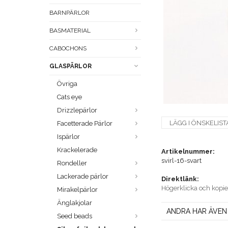
BARNPÄRLOR
BASMATERIAL
CABOCHONS
GLASPÄRLOR
Övriga
Cats eye
Drizzlepärlor
LÄGG I ÖNSKELIST
Facetterade Pärlor
Ispärlor
Krackelerade
Artikelnummer:
svirl-16-svart
Rondeller
Lackerade pärlor
Direktlänk:
Högerklicka och kopi
Mirakelpärlor
Änglakjolar
ANDRA HAR ÄVEN
Seed beads