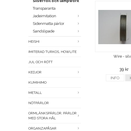
Silverfoil och lampwork
Transparanta
Jadeimitation
Sidenmatta pärlor
Sandslipade
HEISHI
IMITERAD TURKOS, HOWLITE
Wire - sil
JUL OCH RÖTT
39 kr
KEDJOR
INFO
KUMIHIMO
METALL
NÖTPÄRLOR
ORMLÄNKSPÄRLOR, PÄRLOR
MED STORA HÅL
ORGANZAPÅSAR