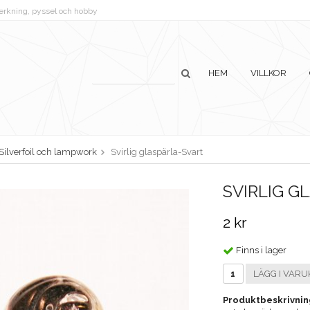
lverkning, pyssel och hobby
HEM
VILLKOR
Silverfoil och lampwork
Svirlig glaspärla-Svart
SVIRLIG G
2 kr
Finns i lager
LÄGG I VARU
Produktbeskrivnin