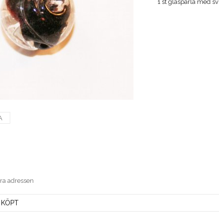
1 st glaspärla med sv
A
era adressen
 KÖPT