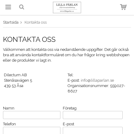
Startsida
Kontakta oss
Produkten har blivit tillagd i
varukorgen
KONTAKTA OSS
Välkommen att kontakta oss via nedanstående uppgifter. Det går också
bra att använda kontaktformuläret om du har frågor kring webbshopen
eller de produkter vi lagt in.
Dilectum AB
Tel:
Stenåsavägen 5
E-post:
info@lillaparlan.se
439 53 Åsa
Organisationsnummer: 559027-
8627
Namn
Företag
Telefon
E-post