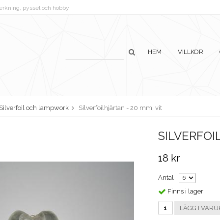
lverkning, pyssel och hobby
HEM
VILLKOR
Silverfoil och lampwork
Silverfoilhjärtan - 20 mm, vit
SILVERFOI
18 kr
Antal
Finns i lager
LÄGG I VARU