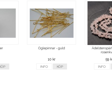
ver
Öglepinnar - guld
Ädelstenspärl
rosenkv
10 kr
59 k
KÖP
INFO
KÖP
INFO