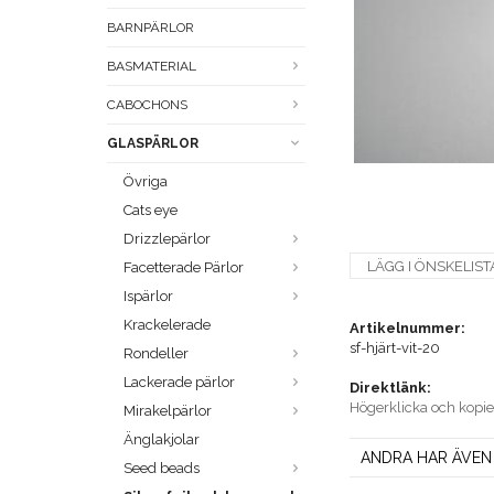
BARNPÄRLOR
BASMATERIAL
CABOCHONS
GLASPÄRLOR
Övriga
Cats eye
Drizzlepärlor
LÄGG I ÖNSKELIST
Facetterade Pärlor
Ispärlor
Krackelerade
Artikelnummer:
sf-hjärt-vit-20
Rondeller
Lackerade pärlor
Direktlänk:
Högerklicka och kopi
Mirakelpärlor
Änglakjolar
ANDRA HAR ÄVEN
Seed beads