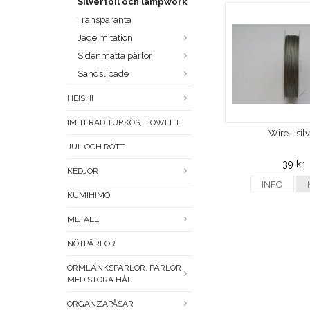
Silverfoil och lampwork
Transparanta
Jadeimitation
Sidenmatta pärlor
Sandslipade
HEISHI
IMITERAD TURKOS, HOWLITE
Wire - sil
JUL OCH RÖTT
39 kr
KEDJOR
INFO
KUMIHIMO
METALL
NÖTPÄRLOR
ORMLÄNKSPÄRLOR, PÄRLOR
MED STORA HÅL
ORGANZAPÅSAR