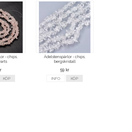
or - chips,
Ädelstenspärlor - chips,
arts
bergskristall
r
59 kr
KÖP
INFO
KÖP