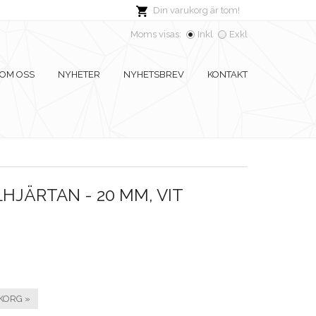
Din varukorg är tom!
Moms visas:
Inkl
Exkl
OM OSS
NYHETER
NYHETSBREV
KONTAKT
LHJÄRTAN - 20 MM, VIT
KORG »