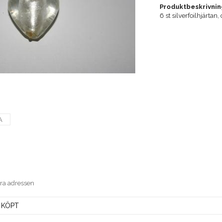
Produktbeskrivnin
6 st silverfoilhjärta
A
era adressen
 KÖPT