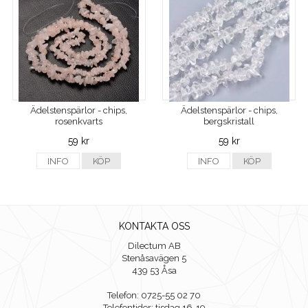
Ädelstenspärlor - chips,
Ädelstenspärlor - chips,
rosenkvarts
bergskristall
59 kr
59 kr
INFO
KÖP
INFO
KÖP
KONTAKTA OSS
Dilectum AB
Stenåsavägen 5
439 53 Åsa
Telefon: 0725-55 02 70
Telefontider: tisdag 16-19