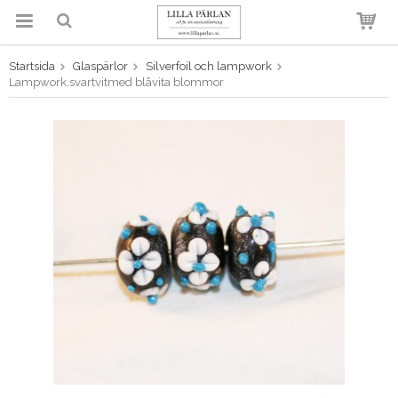
Startsida
Glaspärlor
Silverfoil och lampwork
Produkten har blivit tillagd i
Lampwork,svartvitmed blåvita blommor
varukorgen