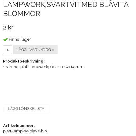
LAMPWORK,SVARTVITMED BLÅVITA
BLOMMOR
2 kr
Finns i lager
LÄGG I VARUKORG »
Produktbeskrivning:
1 st rund, platt lampworkpärla ca 10x14 mm.
LÄGG I ÖNSKELISTA
Artikelnummer:
platt-lamp-sv-blåvit-blo