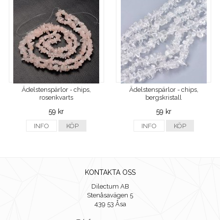
Ädelstenspärlor - chips,
Ädelstenspärlor - chips,
rosenkvarts
bergskristall
59 kr
59 kr
INFO
KÖP
INFO
KÖP
KONTAKTA OSS
Dilectum AB
Stenåsavägen 5
439 53 Åsa