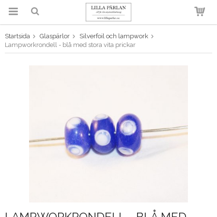
Startsida
Glaspärlor
Silverfoil och lampwork
Produkten har blivit tillagd i
Lampworkrondell - blå med stora vita prickar
varukorgen
LAMPWORKRONDELL - BLÅ MED