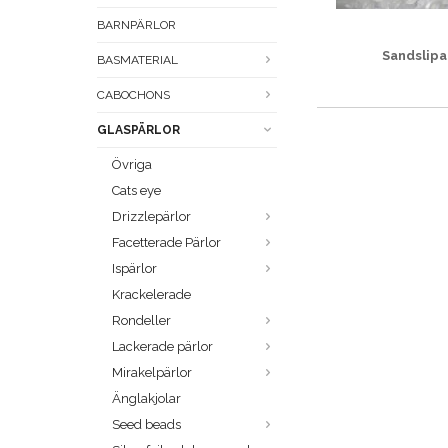
BARNPÄRLOR
Sandslip
BASMATERIAL
CABOCHONS
GLASPÄRLOR
Övriga
Cats eye
Drizzlepärlor
Facetterade Pärlor
Ispärlor
Krackelerade
Rondeller
Lackerade pärlor
Mirakelpärlor
Änglakjolar
Seed beads