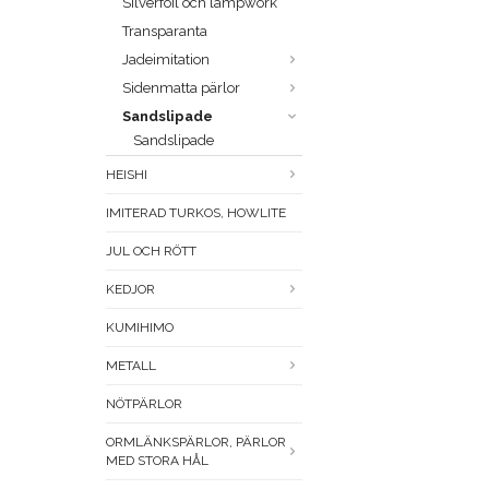
Silverfoil och lampwork
Transparanta
Jadeimitation
Sidenmatta pärlor
Sandslipade
Sandslipade
HEISHI
IMITERAD TURKOS, HOWLITE
JUL OCH RÖTT
KEDJOR
KUMIHIMO
METALL
NÖTPÄRLOR
ORMLÄNKSPÄRLOR, PÄRLOR
MED STORA HÅL