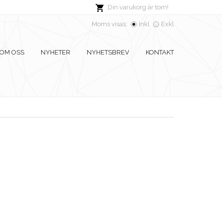
Din varukorg är tom!
Moms visas:
Inkl
Exkl
OM OSS
NYHETER
NYHETSBREV
KONTAKT