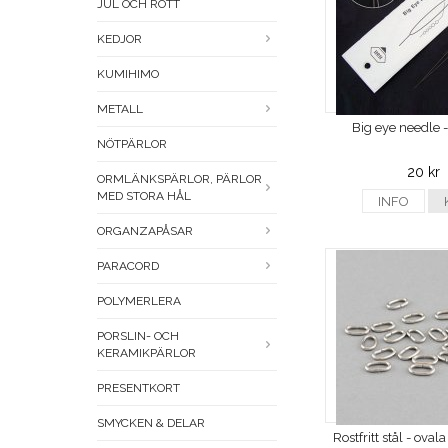
JUL OCH RÖTT
KEDJOR
KUMIHIMO
METALL
Big eye needle
NÖTPÄRLOR
20 kr
ORMLÄNKSPÄRLOR, PÄRLOR
MED STORA HÅL
INFO
ORGANZAPÅSAR
PARACORD
POLYMERLERA
PORSLIN- OCH
KERAMIKPÄRLOR
PRESENTKORT
SMYCKEN & DELAR
Rostfritt stål - oval