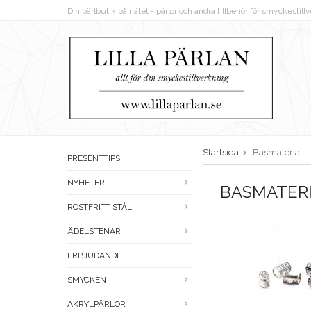
Din pärlbutik på nätet - pärlor och andra tillbehör för smyckestil
Startsida
Basmaterial
PRESENTTIPS!
NYHETER
BASMATER
ROSTFRITT STÅL
ÄDELSTENAR
ERBJUDANDE
SMYCKEN
AKRYLPÄRLOR