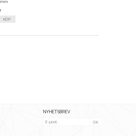
5 mm
r
KÖP
NYHETSBREV
OK