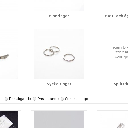
Bindringar
Hatt- och ö
Nyckelringar
Splittr
n
Pris stigande
Pris fallande
Senast inlagd