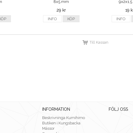
m
8x5 mm
9x2x1,
29 kr
19 k
KÖP
INFO
KÖP
INFO
Till Kassan
INFORMATION
FÖLJ OSS
Beskrivninga Kumihimo
Butiken i Kungsbacka
Mässor