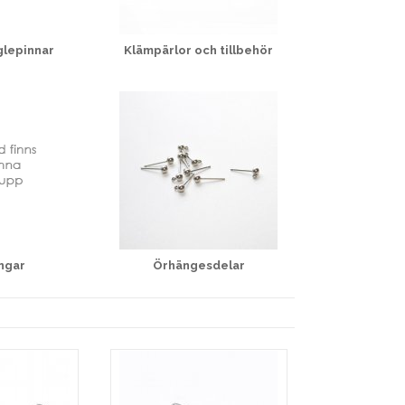
glepinnar
Klämpärlor och tillbehör
ingar
Örhängesdelar