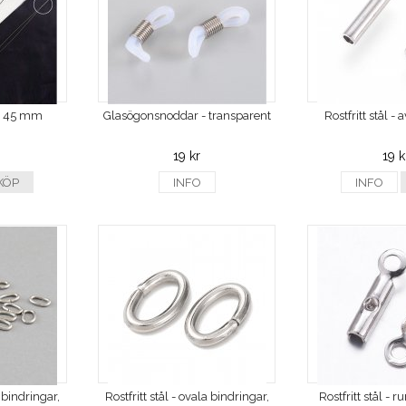
 - 45 mm
Glasögonsnoddar - transparent
Rostfritt stål -
19 kr
19 k
KÖP
INFO
INFO
a bindringar,
Rostfritt stål - ovala bindringar,
Rostfritt stål - r