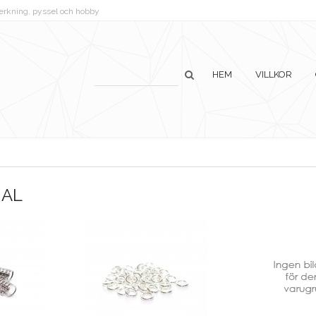
lverkning, pyssel och hobby
HEM
VILLKOR
IAL