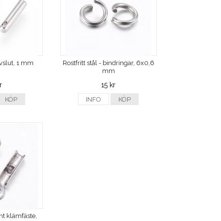
 avslut, 1 mm
Rostfritt stål - bindringar, 6x0,6
mm
r
15 kr
KÖP
INFO
KÖP
unt klämfäste,