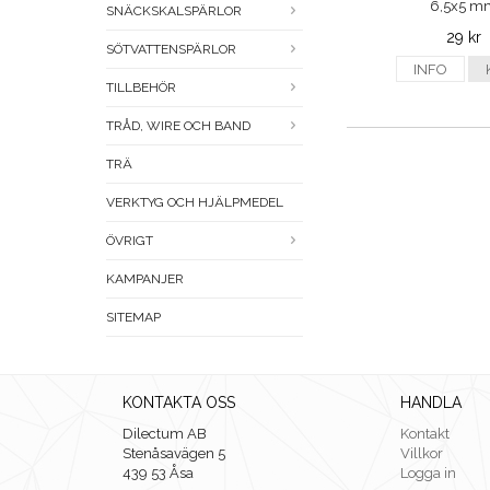
6,5x5 m
SNÄCKSKALSPÄRLOR
29 kr
SÖTVATTENSPÄRLOR
INFO
TILLBEHÖR
TRÅD, WIRE OCH BAND
TRÄ
VERKTYG OCH HJÄLPMEDEL
ÖVRIGT
KAMPANJER
SITEMAP
KONTAKTA OSS
HANDLA
Dilectum AB
Kontakt
Stenåsavägen 5
Villkor
439 53 Åsa
Logga in