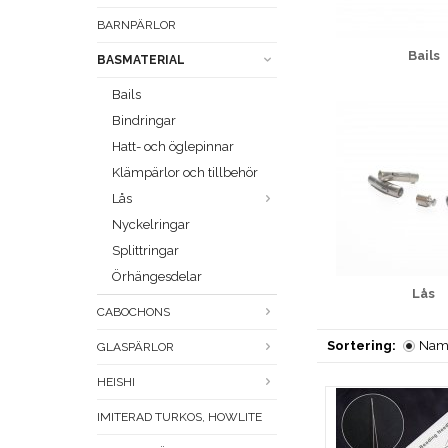
BARNPÄRLOR
Bails
BASMATERIAL
Bails
Bindringar
Hatt- och öglepinnar
Klämpärlor och tillbehör
Lås
Nyckelringar
Splittringar
Örhängesdelar
Lås
CABOCHONS
Sortering:
Nam
GLASPÄRLOR
HEISHI
IMITERAD TURKOS, HOWLITE