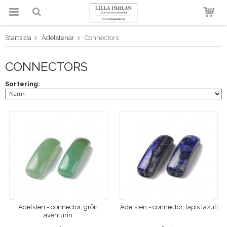
Startsida
Ädelstenar
Connectors
Produkten har blivit tillagd i
varukorgen
CONNECTORS
Sortering:
Ädelsten - connector, grön
Ädelsten - connector, lapis lazuli
aventurin