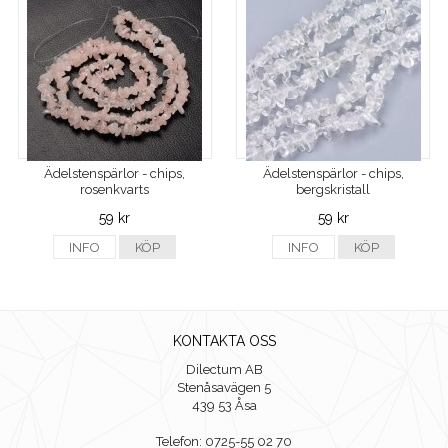
Ädelstenspärlor - chips,
Ädelstenspärlor - chips,
rosenkvarts
bergskristall
59 kr
59 kr
INFO
KÖP
INFO
KÖP
KONTAKTA OSS
Dilectum AB
Stenåsavägen 5
439 53 Åsa
Telefon: 0725-55 02 70