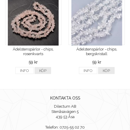
Ädelstenspärlor - chips,
Ädelstenspärlor - chips,
rosenkvarts
bergskristall
59 kr
59 kr
INFO
KÖP
INFO
KÖP
KONTAKTA OSS
Dilectum AB
Stenåsavägen 5
439 53 Åsa
Telefon: 0725-55 02 70