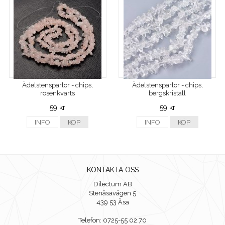
Ädelstenspärlor - chips,
Ädelstenspärlor - chips,
rosenkvarts
bergskristall
59 kr
59 kr
INFO
KÖP
INFO
KÖP
KONTAKTA OSS
Dilectum AB
Stenåsavägen 5
439 53 Åsa
Telefon: 0725-55 02 70