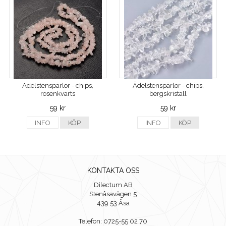
Ädelstenspärlor - chips,
Ädelstenspärlor - chips,
rosenkvarts
bergskristall
59 kr
59 kr
INFO
KÖP
INFO
KÖP
KONTAKTA OSS
Dilectum AB
Stenåsavägen 5
439 53 Åsa
Telefon: 0725-55 02 70