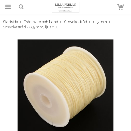
Startsida
Tråd, wire och band
Smyckestråd
0,5 mm
Produkten har blivit tillagd i
Smyckestråd - 0,5 mm, ljus gul
varukorgen